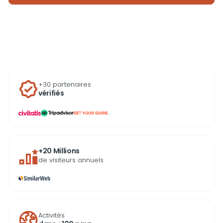
Sa popularité ne cesse de croître, et l’achat de billets
à l’avance est fortement conseillé pour profiter
pleinement de cette visite.
+30 partenaires
vérifiés
...
+20 Millions
de visiteurs annuels
Activités