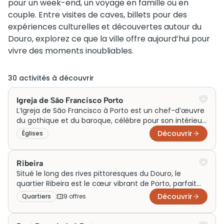
pour un week-end, un voyage en famille ou en
couple. Entre visites de caves, billets pour des
expériences culturelles et découvertes autour du
Douro, explorez ce que la ville offre aujourd’hui pour
vivre des moments inoubliables.
30
activité
s
à découvrir
Igreja de São Francisco Porto
L’Igreja de São Francisco à Porto est un chef-d’œuvre
du gothique et du baroque, célèbre pour son intérieur
somptueusement décoré de bois doré. Construite
Découvrir
Églises
initialement comme église monastique au XIVe siècle,
elle illustre l’histoire riche de Porto. Aujourd’hui, cette
église est une attraction touristique incontournable.
Ribeira
Son importance historique et culturelle attire des
Situé le long des rives pittoresques du Douro, le
milliers de visiteurs chaque année.
quartier Ribeira est le cœur vibrant de Porto, parfait
pour une visite incontournable. Classé au patrimoine
Découvrir
Quartiers
9
offre
s
mondial de l’UNESCO, Ribeira charme avec ses ruelles
médiévales, maisons colorées et ambiance animée,
idéale pour les voyageurs en quête d’authenticité et