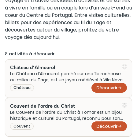
Voyage et trouvez des idées d’activités et de sorties
à vivre en famille ou en couple lors d’un week-end au
cœur du Centre du Portugal. Entre visites culturelles,
billets pour des expériences au fil du Tage et
découvertes autour du village, profitez de votre
voyage dès aujourd’hui.
8
activité
s
à découvrir
Château d’Almourol
Le Château d’Almourol, perché sur une île rocheuse
au milieu du Tage, est un joyau médiéval à Vila Nova
da Barquinha. Symbolisant la reconquête chrétienne, il
Découvrir
Château
fut bâti au XIIe siècle sur les vestiges d’une ancienne
forteresse romaine. Son architecture imposante, avec
ses tours crénelées, évoque la puissance des
Couvent de l’ordre du Christ
Templiers. Lieu de légendes et de mystères, il offre
Le Couvent de l’ordre du Christ à Tomar est un bijou
une immersion fascinante dans l’histoire portugaise
historique et culturel du Portugal, reconnu pour son
et des paysages remarquables.
rôle central durant l’époque des découvertes. Ce site,
Découvrir
Couvent
classé au patrimoine mondial de l’UNESCO, charme
par son architecture mêlant styles romanique,