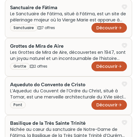
gothique et manuélin. Initialement une forteresse
Sanctuaire de Fátima
templière, il attire aujourd’hui des touristes du monde
Le Sanctuaire de Fátima, situé à Fátima, est un site de
entier. L’achat de billets pour une visite est essentiel
pèlerinage majeur où la Vierge Marie est apparue à
pour découvrir ses trésors et son impact historique.
trois enfants en 1917. Ce complexe spirituel
Découvrir
Sanctuaire
7
offre
s
impressionnant comprend la basilique de Notre-
Dame du Rosaire et la chapelle des Apparitions.
Reflétant une profonde dévotion catholique, il attire
Grottes de Mira de Aire
des millions de visiteurs chaque année. Son
Les Grottes de Mira de Aire, découvertes en 1947, sont
architecture harmonieuse et ses vastes esplanades
un joyau naturel et un incontournable de l’histoire
offrent un cadre propice à la réflexion, célébrant un
géologique portugaise. Avec leurs formations
Découvrir
Grotte
2
offre
s
moment clé de l’histoire religieuse portugaise.
calcaires spectaculaires et leurs vastes salles
souterraines, elles séduisent les amateurs de
spéléologie et de nature. Initialement formées il y a
Aqueduto do Convento de Cristo
des millions d’années, elles sont aujourd’hui une
L’Aqueduc du Couvent de l’Ordre du Christ, situé à
attraction prisée, offrant des visites guidées
Tomar, est une merveille architecturale du XVIe siècle.
captivantes. Pensez à réserver vos billets à l’avance
Conçu par le célèbre architecte Filipe Terzi, il s’étend
Découvrir
Pont
pour découvrir cette merveille souterraine.
sur environ six kilomètres pour approvisionner en eau
le couvent, un site inscrit au patrimoine mondial de
l’UNESCO. Mêlant éléments de la Renaissance et de
Basilique de la Très Sainte Trinité
l’architecture gothique tardive, cet aqueduc illustre
Nichée au cœur du sanctuaire de Notre-Dame de
l’ingéniosité et l’importance stratégique de Tomar
Fátima, la Basilique de la Très Sainte Trinité d’Ourém