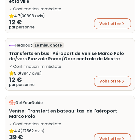
et la ville
✓ Confirmation immédiate
4.7
(
30898
avis)
12 €
Voir l'offre
par personne
Headout
Le mieux noté
Transferts en bus : Aéroport de Venise Marco Polo
de/vers Piazzale Roma/Gare centrale de Mestre
✓ Confirmation immédiate
5.0
(
3947
avis)
12 €
Voir l'offre
par personne
GetYourGuide
Venise : Transfert en bateau-taxi de l'aéroport
Marco Polo
✓ Confirmation immédiate
4.4
(
27562
avis)
39 €
Voir l'offre