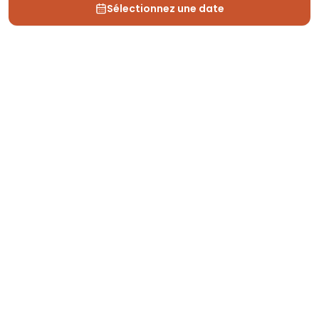
Sélectionnez une date
Depuis 2013, Generation Voyage vous fait découvrir
des expériences mémorables et vous guide pour les
vivre pleinement.
Qui sommes nous ?
Recrutement