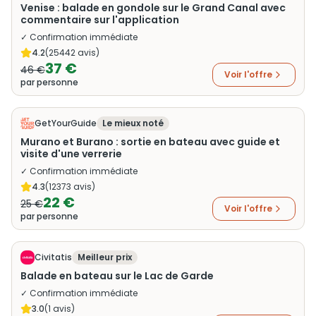
Venise : balade en gondole sur le Grand Canal avec
commentaire sur l'application
✓ Confirmation immédiate
4.2
(
25442
avis)
37 €
46 €
Voir l'offre
par personne
GetYourGuide
Le mieux noté
Murano et Burano : sortie en bateau avec guide et
visite d'une verrerie
✓ Confirmation immédiate
4.3
(
12373
avis)
22 €
25 €
Voir l'offre
par personne
Civitatis
Meilleur prix
Balade en bateau sur le Lac de Garde
✓ Confirmation immédiate
3.0
(
1
avis)