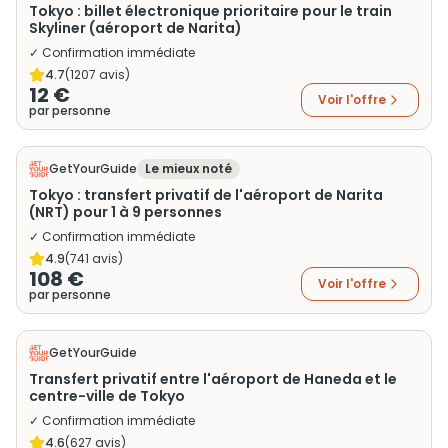
Tokyo : billet électronique prioritaire pour le train
Skyliner (aéroport de Narita)
✓ Confirmation immédiate
4.7
(
1207
avis)
12 €
Voir l'offre
par personne
GetYourGuide
Le mieux noté
Tokyo : transfert privatif de l'aéroport de Narita
(NRT) pour 1 à 9 personnes
✓ Confirmation immédiate
4.9
(
741
avis)
108 €
Voir l'offre
par personne
GetYourGuide
Transfert privatif entre l'aéroport de Haneda et le
centre-ville de Tokyo
✓ Confirmation immédiate
4.6
(
627
avis)