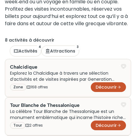
week‑end ou un voyage en famille ou en couple.
Profitez des visites incontournables, réservez vos
billets pour aujourd’hui et explorez tout ce qu’il y a à
faire dans et autour de cette ville grecque vibrante.
8
activité
s
à découvrir
4
3
Activités
Attractions
Chalcidique
Explorez la Chalcidique à travers une sélection
d’activités et de visites inspirées par Generation
Voyage, idéales pour un week‑end, un séjour en
Découvrir
Zone
168
offre
s
famille ou un voyage en couple. Découvrez des idées
de sorties autour de ses plages turquoise, de ses
villages authentiques et de ses paysages
Tour Blanche de Thessalonique
méditerranéens pour vivre des moments inoubliables.
La célèbre Tour Blanche de Thessalonique est un
monument emblématique qui incarne l’histoire riche
de la ville. Érigée au XVème siècle, elle servait
Découvrir
Tour
2
offre
s
initialement de fortification et de prison sous l’Empire
ottoman. Aujourd’hui, sa silhouette distincte attire de