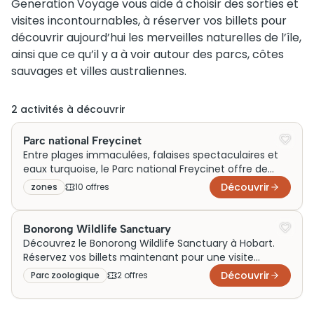
Generation Voyage vous aide à choisir des sorties et
visites incontournables, à réserver vos billets pour
découvrir aujourd’hui les merveilles naturelles de l’île,
ainsi que ce qu’il y a à voir autour des parcs, côtes
sauvages et villes australiennes.
2
activité
s
à découvrir
Parc national Freycinet
Entre plages immaculées, falaises spectaculaires et
eaux turquoise, le Parc national Freycinet offre de
superbes idées d’activités et de sorties en famille, en
Découvrir
zones
10
offre
s
couple ou le temps d’un week-end. Generation
Voyage vous guide parmi les meilleures visites et
expériences à vivre autour de ce joyau naturel pour
Bonorong Wildlife Sanctuary
enrichir votre voyage en Australie.
Découvrez le Bonorong Wildlife Sanctuary à Hobart.
Réservez vos billets maintenant pour une visite
inoubliable! Prix et horaires disponibles.
Découvrir
Parc zoologique
2
offre
s