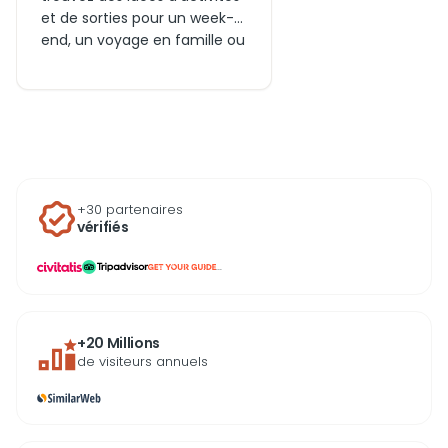
et de sorties pour un week-
end, un voyage en famille ou
en couple. Entre visites
culturelles, nature sauvage
autour de la ville et billets
pour les expériences
incontournables du jour,
profitez dès aujourd’hui du
meilleur de la capitale
+30 partenaires
tasmanienne.
vérifiés
...
+20 Millions
de visiteurs annuels