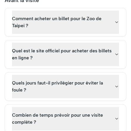
Avant la visite
populaire, offrant des vues
billets, explorer des
panoramiques
expositions variées. N
Comment acheter un billet pour le Zoo de
spectaculaires. Acheter des
manquez pas cette
billets pour une visite est
attraction touristique
Taipei ?
essentiel pour découvrir
votre escapade dans 
cette merveille
capitale taïwanaise.
architecturale.
Quel est le site officiel pour acheter des billets
en ligne ?
Quels jours faut-il privilégier pour éviter la
foule ?
Combien de temps prévoir pour une visite
complète ?