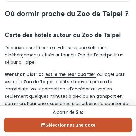
Où dormir proche du Zoo de Taipei ?
Carte des hôtels autour du Zoo de Taipei
Découvrez sur la carte ci-dessous une sélection
d’hébergements situés autour du Zoo de Taipei pour un
séjour à Taipei.
Wenshan District
est le meilleur quartier
où loger pour
visiter le
Zoo de Taipei
, car il se trouve à proximité
immédiate, vous permettant d’accéder au zoo en
seulement quelques minutes à pied ou en transport en
commun. Pour une expérience plus urbaine, le quartier de
Xinyi
est une excellente alternative, offrant des
À partir de
2 €
connexions de métro rapides au zoo en environ 20
Sélectionnez une date
minutes. Enfin,
Daan District
, connu pour ses parcs et ses
cafés, propose également un accès facile au zoo tout en