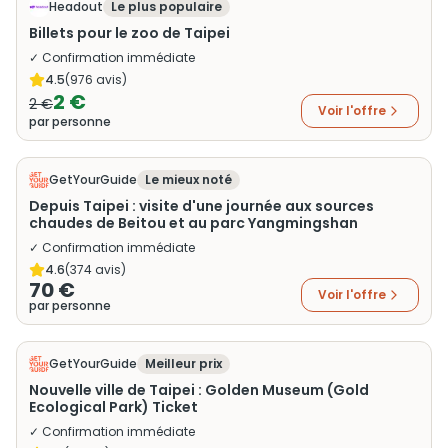
Headout
Le plus populaire
Billets pour le zoo de Taipei
✓ Confirmation immédiate
4.5
(
976
avis)
2 €
2 €
Voir l'offre
par personne
GetYourGuide
Le mieux noté
Depuis Taipei : visite d'une journée aux sources
chaudes de Beitou et au parc Yangmingshan
✓ Confirmation immédiate
4.6
(
374
avis)
70 €
Voir l'offre
par personne
GetYourGuide
Meilleur prix
Nouvelle ville de Taipei : Golden Museum (Gold
Ecological Park) Ticket
✓ Confirmation immédiate