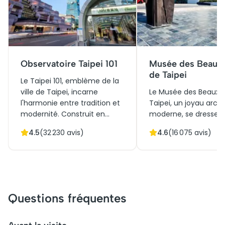
Observatoire Taipei 101
Musée des Beaux
de Taipei
Le Taipei 101, emblème de la
ville de Taipei, incarne
Le Musée des Beaux-
l'harmonie entre tradition et
Taipei, un joyau archi
modernité. Construit en
moderne, se dresse
2004, ce gratte-ciel
fièrement au cœur d
4.5
(
32 230
avis)
4.6
(
16 075
avis)
majestueux fut le plus haut
ville. Inauguré en 1983,
au monde jusqu'en 2010. Son
un rôle crucial dans l
design unique, inspiré du
promotion de l'art
bambou, symbolise la
contemporain asiatiq
croissance et la résilience.
structure élégante et
Initialement conçu comme
jardins environnants 
Questions fréquentes
centre financier, Taipei 101
un lieu d'évasion et d
est aujourd'hui une
réflexion. Les visiteurs
attraction touristique
peuvent, en achetan