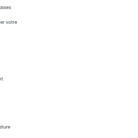
rasses
ser votre
et
ature
e