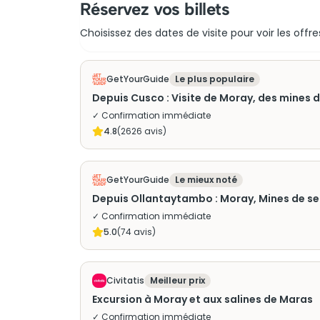
Réservez vos billets
Choisissez des dates de visite pour voir les offre
GetYourGuide
Le plus populaire
Depuis Cusco : Visite de Moray, des mines 
✓ Confirmation immédiate
4.8
(
2626
avis)
GetYourGuide
Le mieux noté
Depuis Ollantaytambo : Moray, Mines de sel
✓ Confirmation immédiate
5.0
(
74
avis)
Civitatis
Meilleur prix
Excursion à Moray et aux salines de Maras
✓ Confirmation immédiate