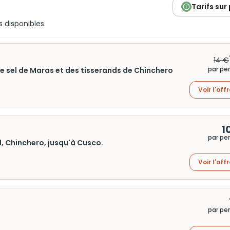
Tarifs sur
s disponibles.
14 €
par pe
de sel de Maras et des tisserands de Chinchero
Voir l'off
1
par pe
, Chinchero, jusqu'à Cusco.
Voir l'off
par pe