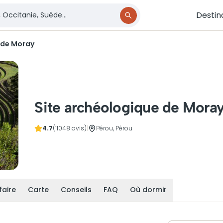
Destin
 de Moray
Site archéologique de Mora
4.7
(11048 avis)
|
Pérou, Pérou
faire
Carte
Conseils
FAQ
Où dormir