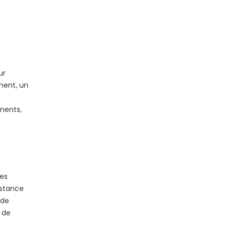
ur
ment, un
ements,
Les
istance
 de
 de