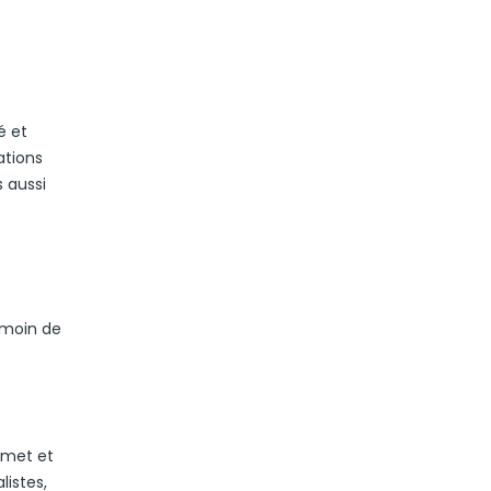
é et
ations
s aussi
émoin de
mmet et
listes,