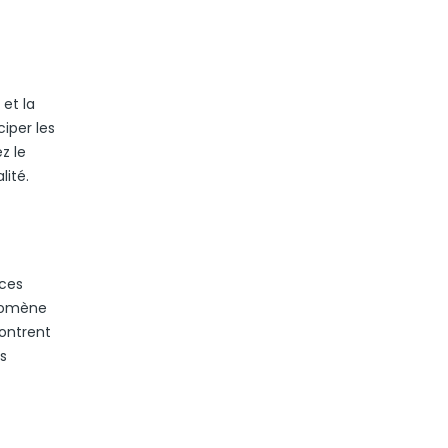
 et la
iper les
z le
lité.
 ces
énomène
montrent
s