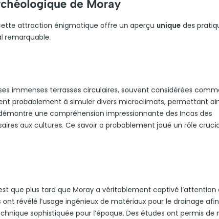
 archéologique de Moray
 cette attraction énigmatique offre un aperçu
unique
des pratiq
al remarquable.
 ses immenses terrasses circulaires, souvent considérées comm
ient probablement à simuler divers microclimats, permettant ain
ite démontre une compréhension impressionnante des Incas des
aires aux cultures. Ce savoir a probablement joué un rôle cruci
’est que plus tard que Moray a véritablement captivé l’attention
ont révélé l’usage ingénieux de matériaux pour le drainage afi
technique sophistiquée pour l’époque. Des études ont permis de