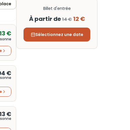
 place
Billet d'entrée
À partir de
12 €
14 €
13 €
Sélectionnez une date
rsonne
re
04 €
rsonne
re
13 €
rsonne