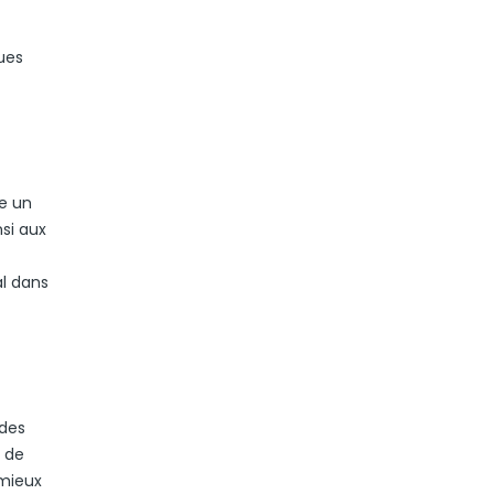
ues
e un
si aux
al dans
 des
n de
 mieux