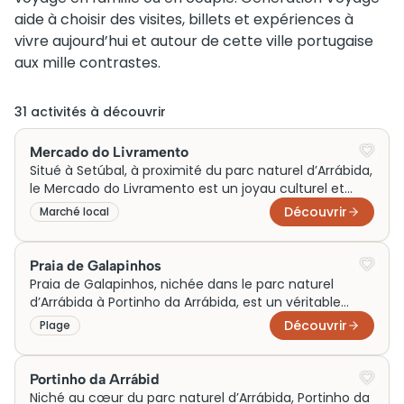
aide à choisir des visites, billets et expériences à
vivre aujourd’hui et autour de cette ville portugaise
aux mille contrastes.
31
activité
s
à découvrir
Mercado do Livramento
Situé à Setúbal, à proximité du parc naturel d’Arrábida,
le Mercado do Livramento est un joyau culturel et
historique incontournable. Inauguré en 1930, ce
Découvrir
Marché local
marché couvert est réputé pour sa vaste sélection de
viandes, poissons, pains et fruits. Sa particularité
réside dans ses statues grandeur nature de vendeurs
Praia de Galapinhos
qui rendent hommage aux générations passées. En
Praia de Galapinhos, nichée dans le parc naturel
plus de son architecture Art Déco, le marché incarne
d’Arrábida à Portinho da Arrábida, est un véritable
l’esprit vivant et traditionnel de la région.
joyau préservé. Reconnue pour ses eaux calmes et
Découvrir
Plage
cristallines, cette plage entourée de falaises
majestueuses offre un cadre naturel époustouflant.
Accessible par un service de navette, elle invite à la
Portinho da Arrábid
détente loin de l’agitation, tout en évoquant la riche
Niché au cœur du parc naturel d’Arrábida, Portinho da