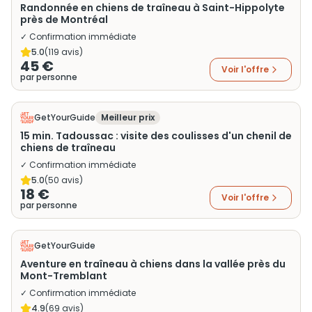
Randonnée en chiens de traîneau à Saint-Hippolyte
près de Montréal
✓ Confirmation immédiate
5.0
(
119
avis)
45 €
Voir l'offre
par personne
GetYourGuide
Meilleur prix
15 min. Tadoussac : visite des coulisses d'un chenil de
chiens de traîneau
✓ Confirmation immédiate
5.0
(
50
avis)
18 €
Voir l'offre
par personne
GetYourGuide
Aventure en traîneau à chiens dans la vallée près du
Mont-Tremblant
✓ Confirmation immédiate
4.9
(
69
avis)