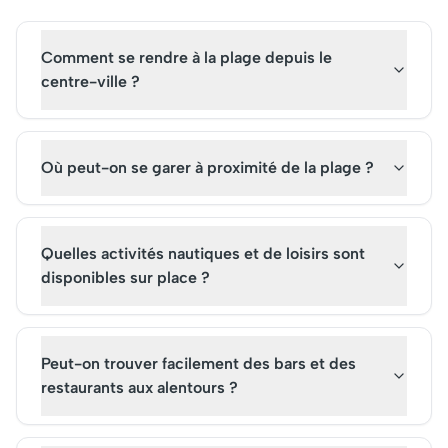
la fusion parfaite entre
aujourd'hui une attra
science, art et nature.
incontournable. Les bi
Initialement destiné à
pour sa visite offrent
Comment se rendre à la plage depuis le
promouvoir l'éducation
voyage fascinant à t
centre-ville ?
scientifique et culturelle, il
les océans du monde
est aujourd'hui une
attirant chaque ann
attraction incontournable.
millions de touristes
Réservez vite vos billets pour
émerveillés.
Où peut-on se garer à proximité de la plage ?
une visite inoubliable de ce
fascinant monument.
Quelles activités nautiques et de loisirs sont
disponibles sur place ?
Peut-on trouver facilement des bars et des
restaurants aux alentours ?