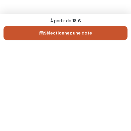
À partir de
18 €
Sélectionnez une date
Depuis 2013, Generation Voyage vous fait découvrir
des expériences mémorables et vous guide pour les
vivre pleinement.