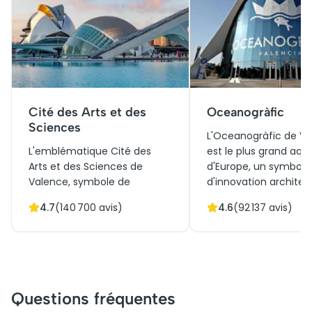
Cité des Arts et des
Oceanogràfic
Sciences
L'Oceanogràfic de V
L'emblématique Cité des
est le plus grand aq
Arts et des Sciences de
d'Europe, un symbole
Valence, symbole de
d'innovation architec
l'innovation architecturale,
et de respect pour la
4.7
(
140 700
avis)
4.6
(
92 137
avis)
attire chaque année des
biodiversité marine.
milliers de visiteurs désireux
par l'architecte Félix
de découvrir sa splendeur
il s'intègre magnifiq
moderne. Conçu par
à la Cité des Arts et 
l'architecte renommé
Sciences. Initialeme
Santiago Calatrava, ce
pour l'éducation et la
Questions fréquentes
complexe futuriste incarne
conservation, il est