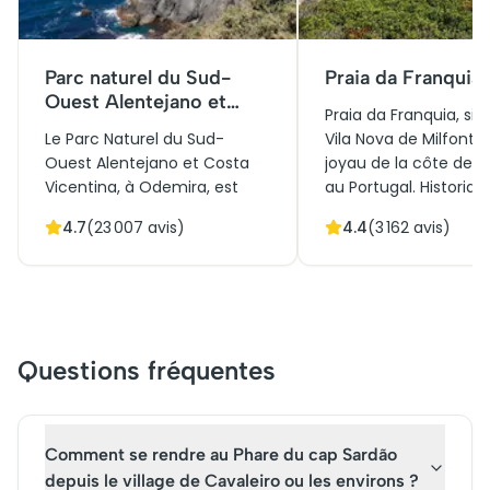
Parc naturel du Sud-
Praia da Franquia
Ouest Alentejano et
Praia da Franquia, sit
Costa Vicentina
Le Parc Naturel du Sud-
Vila Nova de Milfontes
Ouest Alentejano et Costa
joyau de la côte de l'
Vicentina, à Odemira, est
au Portugal. Historiq
une merveille naturelle
cette plage a servi d
4.7
(
23 007
avis)
4.4
(
3 162
avis)
préservée qui s'étend le long
stratégique pour la 
de la côte atlantique. Ce site
locale et la défense
offre des paysages côtiers
maritime. Elle est en
spectaculaires avec des
par l'embouchure
falaises imposantes, des
majestueuse du fleuv
plages immaculées et une
offrant un panorama
Questions fréquentes
faune abondante, incluant
époustouflant entre
rapaces et loutres de mer.
de sable doré et eau
C'est un refuge pour les
cristallines. Aujourd'hu
amoureux de la nature et
un havre de paix pour
Comment se rendre au Phare du cap Sardão
ceux s'intéressant à la
amateurs de sports
depuis le village de Cavaleiro ou les environs ?