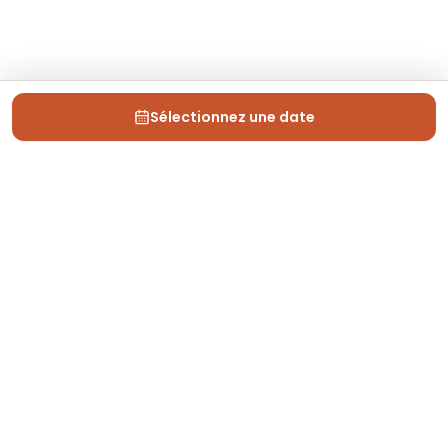
Sélectionnez une date
Depuis 2013, Generation Voyage vous fait découvrir
des expériences mémorables et vous guide pour les
vivre pleinement.