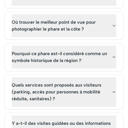
biodiversité, illustrant
nautiques et les fami
l'harmonie entre l'homme et
quête de détente.
l'environnement au fil des
siècles.
Où trouver le meilleur point de vue pour
photographier le phare et la côte ?
Pourquoi ce phare est-il considéré comme un
symbole historique de la région ?
Quels services sont proposés aux visiteurs
(parking, accès pour personnes à mobilité
réduite, sanitaires) ?
Y a-t-il des visites guidées ou des informations