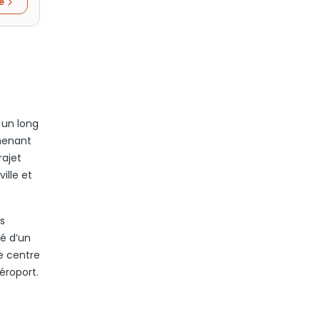
re
 un long
 menant
rajet
ille et
es
té d’un
e centre
éroport.