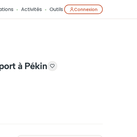
ations
Activités
Outils
Connexion
port à Pékin