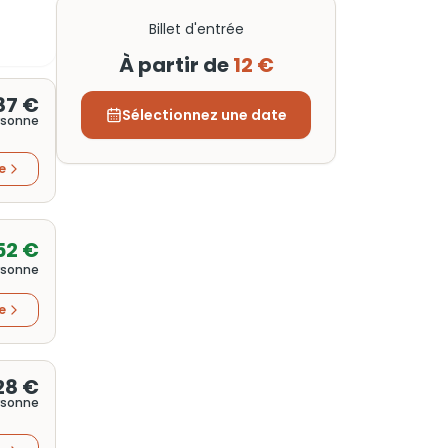
Billet d'entrée
À partir de
12 €
87 €
Sélectionnez une date
rsonne
re
52 €
rsonne
re
28 €
rsonne