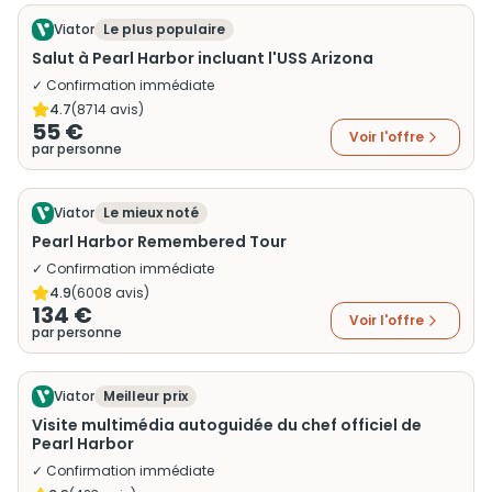
Viator
Le plus populaire
Salut à Pearl Harbor incluant l'USS Arizona
✓ Confirmation immédiate
4.7
(
8714
avis)
55 €
Voir l'offre
par personne
Viator
Le mieux noté
Pearl Harbor Remembered Tour
✓ Confirmation immédiate
4.9
(
6008
avis)
134 €
Voir l'offre
par personne
Viator
Meilleur prix
Visite multimédia autoguidée du chef officiel de
Pearl Harbor
✓ Confirmation immédiate