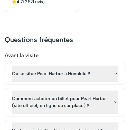
4.7
(
2 621
avis)
un point de surveillance
militaire stratégique, ce site
offre aujourd'hui une
randonnée pittoresque très
prisée. Explorez ses sentiers
et profitez de vues
Questions fréquentes
panoramiques sur l'océan et
la ville. Cette attraction
incontournable enrichit
Avant la visite
toute visite à Hawaï.
Où se situe Pearl Harbor à Honolulu ?
Comment acheter un billet pour Pearl Harbor
(site officiel, en ligne ou sur place) ?