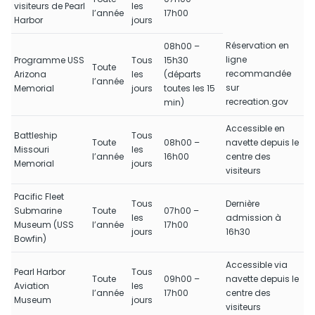
visiteurs de Pearl
les
l’année
17h00
Harbor
jours
Réservation en
08h00 –
ligne
Programme USS
Tous
15h30
Toute
recommandée
Arizona
les
(départs
l’année
sur
Memorial
jours
toutes les 15
recreation.gov
min)
Accessible en
Battleship
Tous
Toute
08h00 –
navette depuis le
Missouri
les
l’année
16h00
centre des
Memorial
jours
visiteurs
Pacific Fleet
Tous
Dernière
Submarine
Toute
07h00 –
les
admission à
Museum (USS
l’année
17h00
jours
16h30
Bowfin)
Accessible via
Pearl Harbor
Tous
Toute
09h00 –
navette depuis le
Aviation
les
l’année
17h00
centre des
Museum
jours
visiteurs