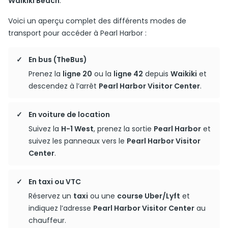
Waikiki Beach
.
Voici un aperçu complet des différents modes de
transport pour accéder à Pearl Harbor :
En bus (TheBus)
Prenez la
ligne 20
ou la
ligne 42
depuis
Waikiki
et
descendez à l’arrêt
Pearl Harbor Visitor Center
.
En voiture de location
Suivez la
H-1 West
, prenez la sortie
Pearl Harbor
et
suivez les panneaux vers le
Pearl Harbor Visitor
Center
.
En taxi ou VTC
Réservez un
taxi
ou une
course Uber/Lyft
et
indiquez l’adresse
Pearl Harbor Visitor Center
au
chauffeur.