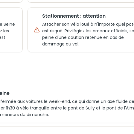
Stationnement : attention
de Seine
Attacher son vélo loué à n'importe quel po
z les
est risqué. Privilégiez les arceaux officiels, s
est
peine d'une caution retenue en cas de
dommage ou vol.
eine
est fermée aux voitures le week-end, ce qui donne un axe fluide d
 1h30 à vélo tranquille entre le pont de Sully et le pont de l'Alm
 promeneurs du dimanche.