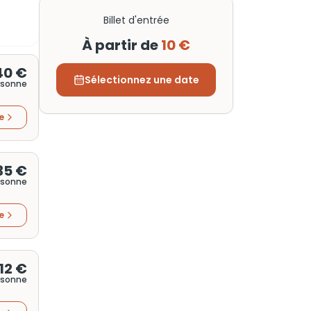
Billet d'entrée
À partir de
10 €
40 €
Sélectionnez une date
rsonne
re
35 €
rsonne
re
12 €
rsonne