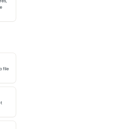
res,
de
 file
et