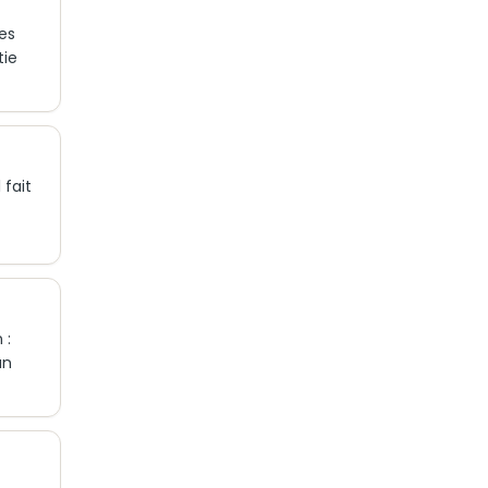
les
tie
 fait
 :
un