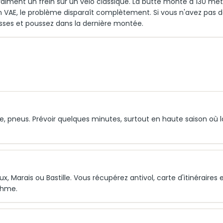
 vraiment un frein sur un vélo classique. La butte monte à 130 mèt
 En VAE, le problème disparaît complètement. Si vous n'avez pas 
basses et poussez dans la dernière montée.
elle, pneus. Prévoir quelques minutes, surtout en haute saison où la
x, Marais ou Bastille. Vous récupérez antivol, carte d'itinéraires 
thme.