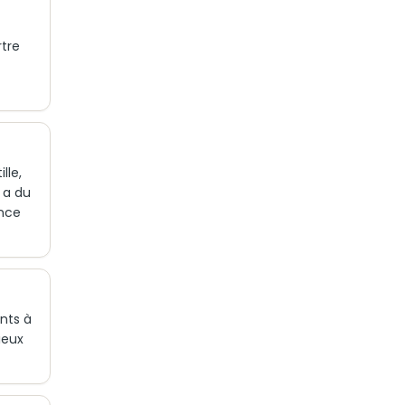
rtre
lle,
 a du
ance
nts à
ieux