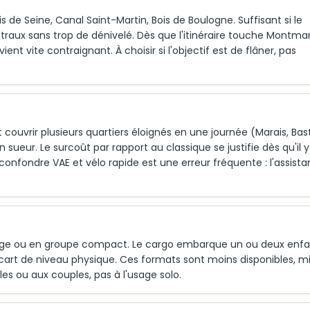
is de Seine, Canal Saint-Martin, Bois de Boulogne. Suffisant si le
raux sans trop de dénivelé. Dès que l'itinéraire touche Montma
ent vite contraignant. À choisir si l'objectif est de flâner, pas
vrir plusieurs quartiers éloignés en une journée (Marais, Basti
sueur. Le surcoût par rapport au classique se justifie dès qu'il y
confondre VAE et vélo rapide est une erreur fréquente : l'assist
 âge ou en groupe compact. Le cargo embarque un ou deux enfa
cart de niveau physique. Ces formats sont moins disponibles, m
les ou aux couples, pas à l'usage solo.