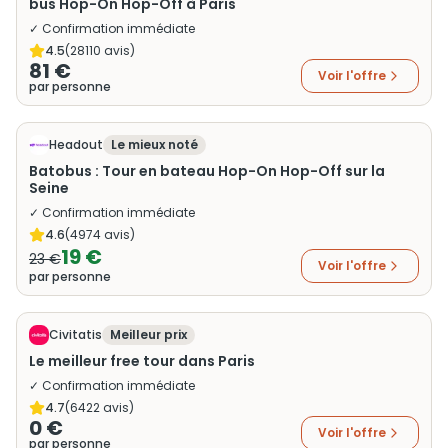
bus Hop-On Hop-Off à Paris
✓ Confirmation immédiate
4.5
(
28110
avis)
81 €
Voir l'offre
par personne
Headout
Le mieux noté
Batobus : Tour en bateau Hop-On Hop-Off sur la
Seine
✓ Confirmation immédiate
4.6
(
4974
avis)
19 €
23 €
Voir l'offre
par personne
Civitatis
Meilleur prix
Le meilleur free tour dans Paris
✓ Confirmation immédiate
4.7
(
6422
avis)
0 €
Voir l'offre
par personne