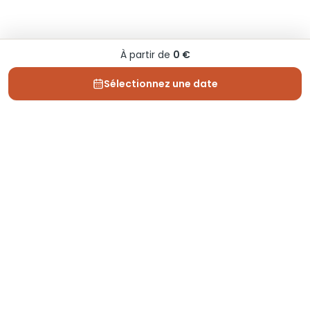
À partir de
0 €
Sélectionnez une date
Depuis 2013, Generation Voyage vous fait découvrir
des expériences mémorables et vous guide pour les
vivre pleinement.