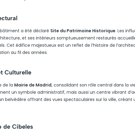
ctural
bâtiment a été déclaré
Site du Patrimoine Historique
. Les inf
itecture, et ses intérieurs somptueusement restaurés accueill
. Cet édifice majestueux est un reflet de l’histoire de l’archite
ion au fil des années.
t Culturelle
ge de la
Mairie de Madrid
, consolidant son rôle central dans la vi
ment un symbole administratif, mais aussi un centre vibrant d’ac
n belvédère offrant des vues spectaculaires sur la ville, créant 
o de Cibeles