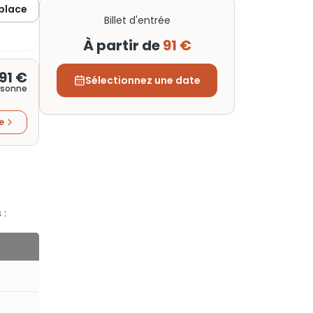
 place
Billet d'entrée
À partir de
91 €
91 €
Sélectionnez une date
rsonne
re
 :