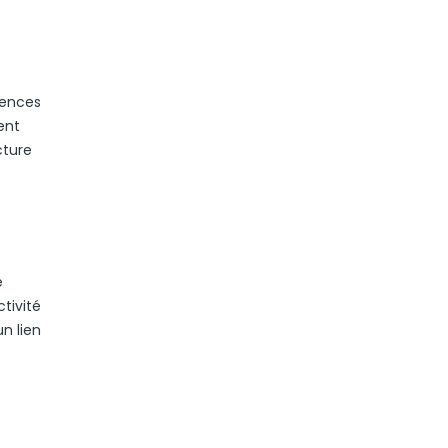
luences
ent
cture
e
tivité
un lien