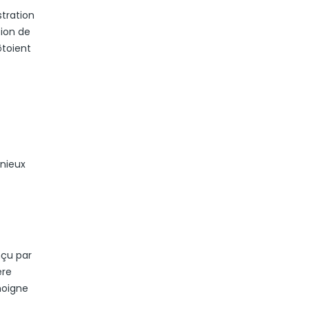
stration
tion de
ôtoient
onieux
nçu par
ère
moigne