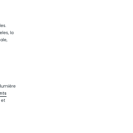
es.
les, la
ale,
 lumière
nts
 et