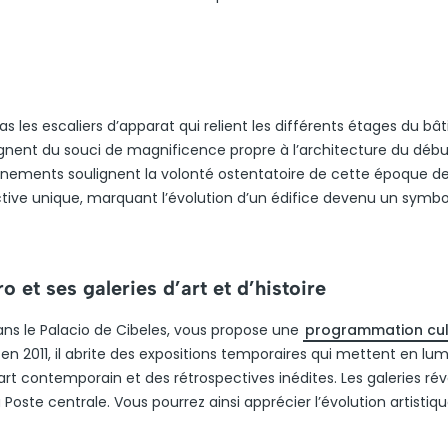
 les escaliers d’apparat qui relient les différents étages du bâ
ignent du souci de magnificence propre à l’architecture du déb
ornements soulignent la volonté ostentatoire de cette époque d
tive unique, marquant l’évolution d’un édifice devenu un symbo
 et ses galeries d’art et d’histoire
dans le Palacio de Cibeles, vous propose une
programmation cul
ré en 2011, il abrite des expositions temporaires qui mettent en lum
rt contemporain et des rétrospectives inédites. Les galeries rév
a Poste centrale. Vous pourrez ainsi apprécier l’évolution artistiq