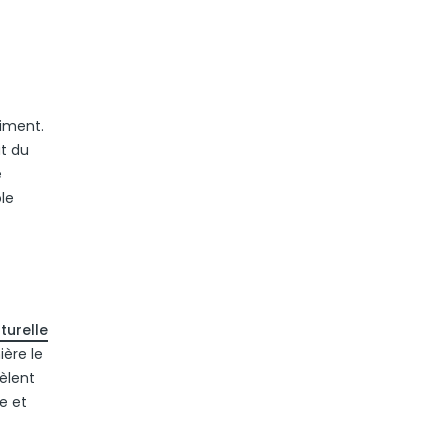
timent.
ut du
e
le
turelle
ière le
èlent
ue et