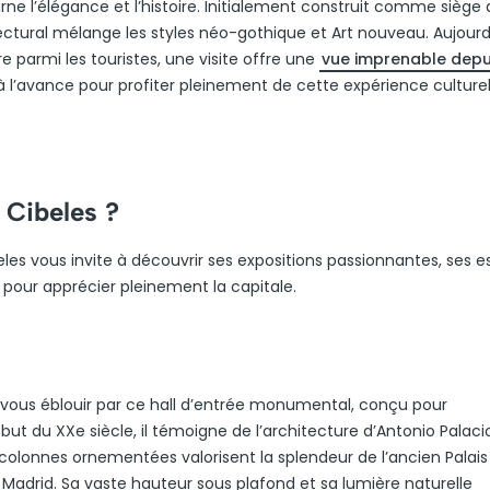
rne l’élégance et l’histoire. Initialement construit comme siège
tural mélange les styles néo-gothique et Art nouveau. Aujourd’h
aire parmi les touristes, une visite offre une
vue imprenable depu
s à l’avance pour profiter pleinement de cette expérience culturel
e Cibeles ?
eles vous invite à découvrir ses expositions passionnantes, ses 
 pour apprécier pleinement la capitale.
z-vous éblouir par ce hall d’entrée monumental, conçu pour
but du XXe siècle, il témoigne de l’architecture d’Antonio Palaci
olonnes ornementées valorisent la splendeur de l’ancien Palais
adrid. Sa vaste hauteur sous plafond et sa lumière naturelle