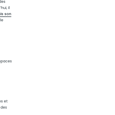
 des
ui, il
is son
le
espaces
os et
 des