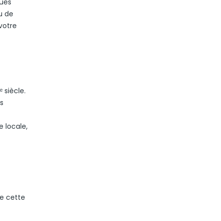
ques
u de
votre
 siècle.
s
 locale,
de cette