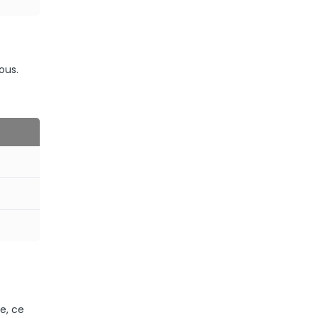
ous.
le, ce