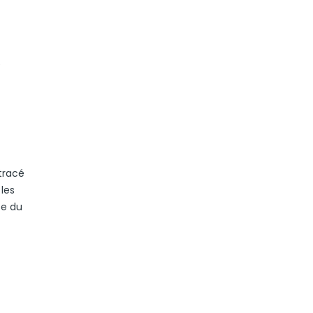
e
tracé
 les
se du