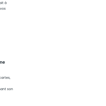
it à
 vos
ine
cartes,
nant son