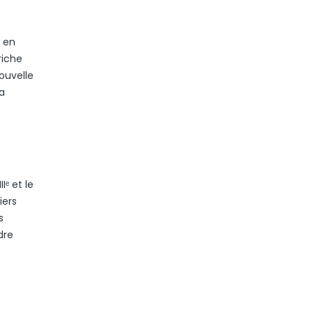
t en
riche
ouvelle
la
Iᵉ et le
iers
s
dre