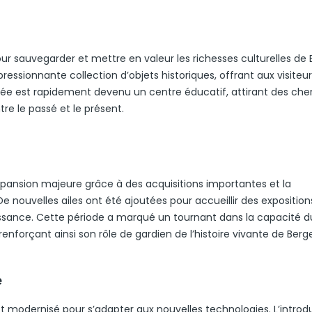
pour sauvegarder et mettre en valeur les richesses culturelles de
ressionnante collection d’objets historiques, offrant aux visiteu
usée est rapidement devenu un centre éducatif, attirant des che
re le passé et le présent.
pansion majeure grâce à des acquisitions importantes et la
 nouvelles ailes ont été ajoutées pour accueillir des exposition
ssance. Cette période a marqué un tournant dans la capacité d
enforçant ainsi son rôle de gardien de l’histoire vivante de Berg
e
’est modernisé pour s’adapter aux nouvelles technologies. L’introd