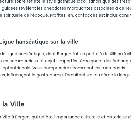
ture sobre reflète le style gothique local, tandis que des fres
tes guidées révèlent les anecdotes marquantes associées à ce lie
spirituelle de l’époque. Profitez-en, car l’accès est inclus dans 
Ligue hanséatique sur la ville
la Ligue hanséatique, dont Bergen fut un port clé du XIIIᵉ au XVIIᵉ
toirs commerciaux et objets importés témoignent des échange
rope septentrionale. Vous comprendrez comment les marchands
s, influençant la gastronomie, l’architecture et même la langue
la Ville
ille à Bergen, qui reflète l’importance culturelle et historique 