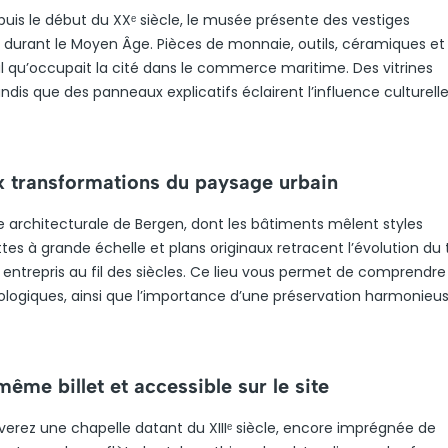
is le début du XXᵉ siècle, le musée présente des vestiges
n durant le Moyen Âge. Pièces de monnaie, outils, céramiques et
l qu’occupait la cité dans le commerce maritime. Des vitrines
ndis que des panneaux explicatifs éclairent l’influence culturell
aux transformations du paysage urbain
sse architecturale de Bergen, dont les bâtiments mêlent styles
s à grande échelle et plans originaux retracent l’évolution du 
 entrepris au fil des siècles. Ce lieu vous permet de comprendre
éologiques, ainsi que l’importance d’une préservation harmonieu
même billet et accessible sur le site
verez une chapelle datant du XIIIᵉ siècle, encore imprégnée de