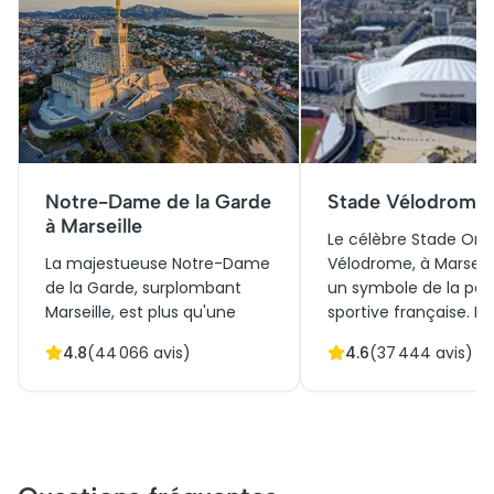
Notre-Dame de la Garde
Stade Vélodrome
à Marseille
Le célèbre Stade Or
La majestueuse Notre-Dame
Vélodrome, à Marseill
de la Garde, surplombant
un symbole de la pas
Marseille, est plus qu'une
sportive française. I
simple église ; elle est un
en 1937, il a été mode
4.8
(
44 066
avis)
4.6
(
37 444
avis)
symbole historique et
pour accueillir des
culturel de la cité
événements internat
phocéenne. Construite au
tout en conservant s
XIXe siècle, elle mêle styles
incroyable acoustiqu
romano-byzantins et vues
naturelle. Ce chef-d
panoramiques imprenables.
architectural attire d