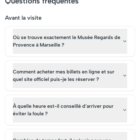
Questions fréquentes
Initialement imaginée
milliers de visiteurs 
comme un poste
année, venus pour des
d'observation, la basilique est
guidées ou pour ache
Avant la visite
aujourd'hui un lieu de
billets pour des matc
pèlerinage et d'attraction
l'Olympique de Marsei
Où se trouve exactement le Musée Regards de
touristique à ne pas
Aujourd’hui, il est une
manquer. Pensez à réserver
attraction incontour
Provence à Marseille ?
vos billets à l'avance pour
pour quiconque explo
une visite enrichissante de
richesse culturelle et
cette icône marseillaise.
historique de la ville.
Comment acheter mes billets en ligne et sur
quel site officiel puis-je les réserver ?
À quelle heure est-il conseillé d’arriver pour
éviter la foule ?