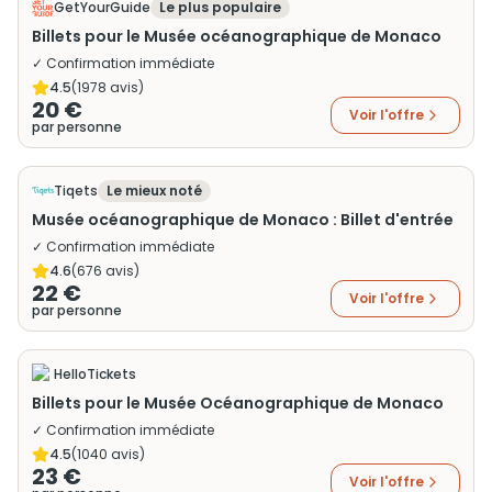
GetYourGuide
Le plus populaire
Billets pour le Musée océanographique de Monaco
✓ Confirmation immédiate
4.5
(
1978
avis)
20 €
Voir l'offre
par personne
Tiqets
Le mieux noté
Musée océanographique de Monaco : Billet d'entrée
✓ Confirmation immédiate
4.6
(
676
avis)
22 €
Voir l'offre
par personne
HelloTickets
Billets pour le Musée Océanographique de Monaco
✓ Confirmation immédiate
4.5
(
1040
avis)
23 €
Voir l'offre