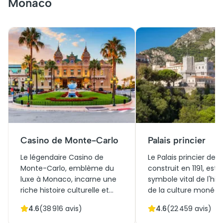
Monaco
Casino de Monte-Carlo
Palais princier
Le légendaire Casino de
Le Palais princier de
Monte-Carlo, emblème du
construit en 1191, est 
luxe à Monaco, incarne une
symbole vital de l'hist
riche histoire culturelle et
de la culture monég
architecturale depuis son
Autrefois forteresse, i
4.6
(
38 916
avis)
4.6
(
22 459
avis)
inauguration en 1863. Conçu
aujourd'hui la réside