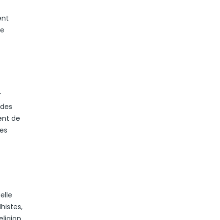
ent
ne
r
 des
ent de
des
elle
histes,
eligion