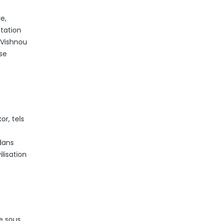
e,
itation
 Vishnou
se
r, tels
dans
ilisation
e sous