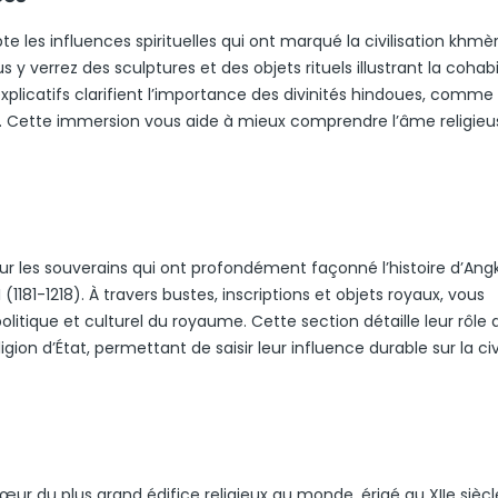
te les influences spirituelles qui ont marqué la civilisation khmèr
 verrez des sculptures et des objets rituels illustrant la cohab
xplicatifs clarifient l’importance des divinités hindoues, comme
ha. Cette immersion vous aide à mieux comprendre l’âme religieu
r les souverains qui ont profondément façonné l’histoire d’Angko
181-1218). À travers bustes, inscriptions et objets royaux, vous
itique et culturel du royaume. Cette section détaille leur rôle 
igion d’État, permettant de saisir leur influence durable sur la civ
ur du plus grand édifice religieux au monde, érigé au XIIe siècl