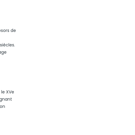
ésors de
siècles.
tage
t le XVe
ignant
son