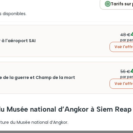
Tarifs sur
s disponibles.
48 €
par pe
 à l'aéroport SAI
Voir l'off
56 €
par pe
e de la guerre et Champ de la mort
Voir l'off
 du Musée national d’Angkor à Siem Reap
rture du Musée national d’Angkor.