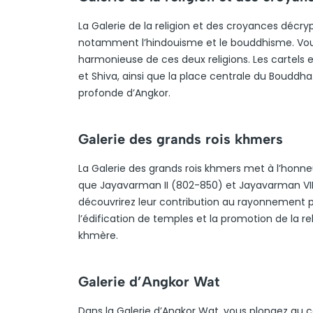
La Galerie de la religion et des croyances décryp
notamment l’hindouisme et le bouddhisme. Vous y
harmonieuse de ces deux religions. Les cartels e
et Shiva, ainsi que la place centrale du Boudd
profonde d’Angkor.
Galerie des grands rois khmers
La Galerie des grands rois khmers met à l’honneu
que Jayavarman II (802-850) et Jayavarman VII (1
découvrirez leur contribution au rayonnement pol
l’édification de temples et la promotion de la rel
khmère.
Galerie d’Angkor Wat
Dans la Galerie d’Angkor Wat, vous plongez au cœ