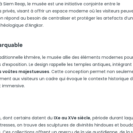
 à Siem Reap, le musée est une initiative conjointe entre le
rivés, visant à offrir un espace moderne où les visiteurs peuv
ion répond au besoin de centraliser et protéger les artefacts d’u
rchéologique d’Angkor.
arquable
traditionnelle khmère, le musée allie des éléments modernes pou
 d’exposition. Le design rappelle les temples antiques, intégrant
es voûtes majestueuses
. Cette conception permet non seulem
ement aux visiteurs un cadre qui évoque le contexte historique 
t immersive.
s, dont certains datent du
IXe au XVe siècle
, période durant laqu
tresses, on trouve des sculptures de divinités hindoues et boudd
s. Ces collections offrent un aperçu de la vie quotidienne, de la r