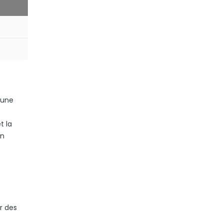
 une
t la
on
r des