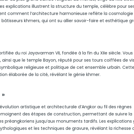
 explications illustrent la structure du temple, célèbre pour se
ennent comment l’architecture harmonieuse reflète la cosmologie
âtisseurs khmers, qui ont su allier savoir-faire et esthétique g
tifiée du roi Jayavarman VII, fondée à la fin du XIIe siècle. Vous
 ainsi que le temple Bayon, réputé pour ses tours coiffées de v
a symbolique religieuse et politique de cet ensemble urbain. Cett
ion élaborée de la cité, révélant le génie khmer.
 »
 l’évolution artistique et architecturale d’Angkor au fil des règnes
 témoignent des étapes de construction, permettant de suivre la
es préangkoriens jusqu’aux monuments tardifs. Les explications
mythologiques et les techniques de gravure, révélant la richesse 