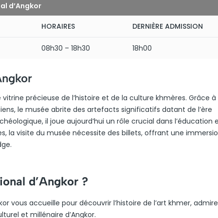
nal d’Angkor
HORAIRES
DERNIÈRE ADMISSION
08h30 – 18h30
18h00
Angkor
itrine précieuse de l’histoire et de la culture khmères. Grâce à
ns, le musée abrite des artefacts significatifs datant de l’ère
éologique, il joue aujourd’hui un rôle crucial dans l’éducation e
es, la visite du musée nécessite des billets, offrant une immersi
dge.
tional d’Angkor ?
 vous accueille pour découvrir l’histoire de l’art khmer, admire
lturel et millénaire d’Angkor.