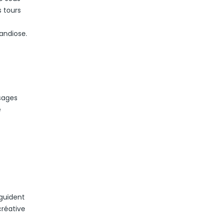
s tours
randiose.
isages
e
 guident
créative