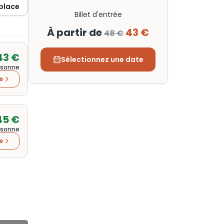
 place
Billet d'entrée
À partir de
43 €
48 €
43 €
Sélectionnez une date
rsonne
re
45 €
rsonne
re