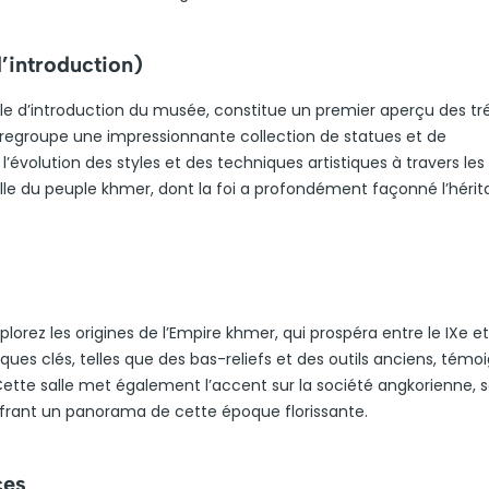
’introduction)
alle d’introduction du musée, constitue un premier aperçu des tr
le regroupe une impressionnante collection de statues et de
évolution des styles et des techniques artistiques à travers les 
uelle du peuple khmer, dont la foi a profondément façonné l’héri
plorez les origines de l’Empire khmer, qui prospéra entre le IXe e
ques clés, telles que des bas-reliefs et des outils anciens, témo
 Cette salle met également l’accent sur la société angkorienne, 
offrant un panorama de cette époque florissante.
ces