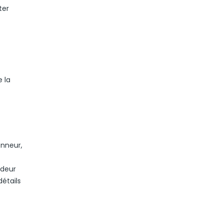
ter
e la
onneur,
ndeur
détails