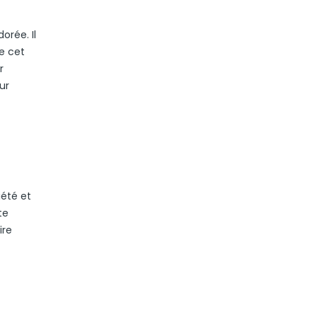
orée. Il
e cet
r
ur
iété et
te
ire