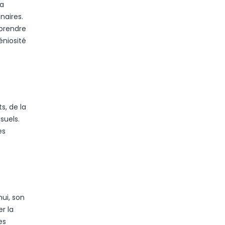
la
naires.
mprendre
éniosité
s, de la
suels.
es
hui, son
r la
es