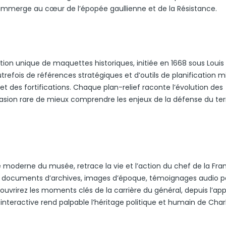
 immerge au cœur de l’épopée gaullienne et de la Résistance.
ion unique de maquettes historiques, initiée en 1668 sous Louis 
refois de références stratégiques et d’outils de planification mil
et des fortifications. Chaque plan-relief raconte l’évolution des
ccasion rare de mieux comprendre les enjeux de la défense du terr
e moderne du musée, retrace la vie et l’action du chef de la Fran
ise documents d’archives, images d’époque, témoignages audio p
uvrirez les moments clés de la carrière du général, depuis l’app
e interactive rend palpable l’héritage politique et humain de Char