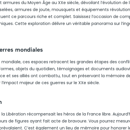
 armures du Moyen Âge au XXe siècle, dévoilant l’évolution de 
ciselées, armures de joute, mousquets et équipements révolution
tuent ce parcours riche et complet. Saisissez l’occasion de co
niques. Cette exploration délivre un véritable panorama sur l’ing
erres mondiales
mondiale, ces espaces retracent les grandes étapes des conflit
uniformes, objets du quotidien, témoignages et documents audiovi
ance et ses alliés ont combattu, tout en préservant la mémoire d
r l’impact majeur de ces guerres sur le XXe siècle.
n
 la Libération récompensait les héros de la France libre. Aujourd’
urs de figures ayant fait acte de bravoure. Vous pourrez mesure
prévalaient. C’est également un lieu de mémoire pour honorer l