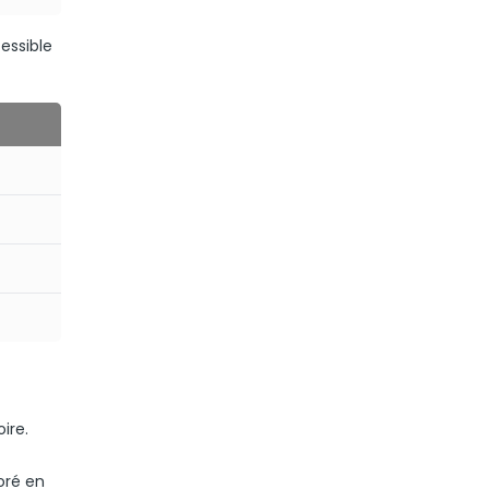
essible
ire.
oré en