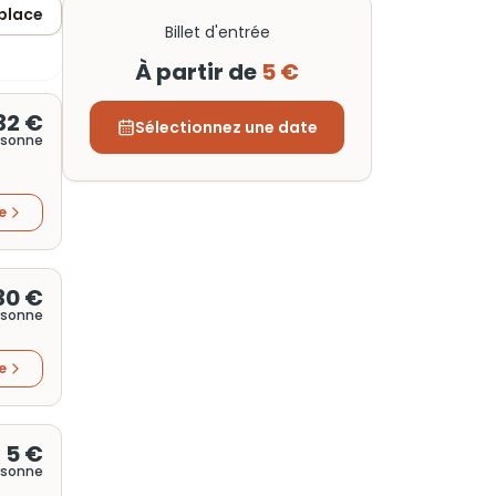
 place
Billet d'entrée
À partir de
5 €
32 €
Sélectionnez une date
rsonne
re
30 €
rsonne
re
5 €
rsonne