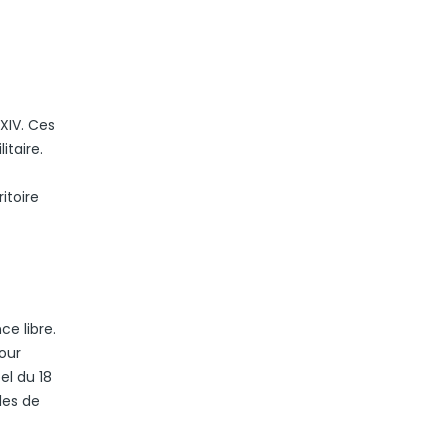
XIV. Ces
itaire.
itoire
ce libre.
our
el du 18
les de