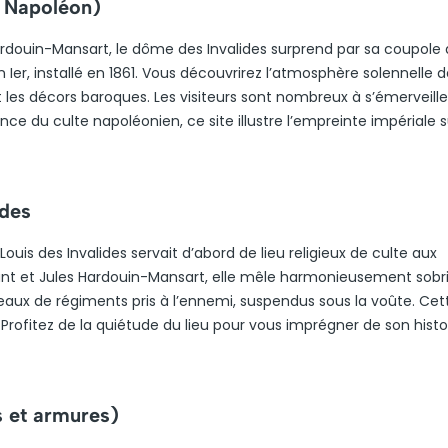
 Napoléon)
Hardouin-Mansart, le dôme des Invalides surprend par sa coupole d
, installé en 1861. Vous découvrirez l’atmosphère solennelle d
t les décors baroques. Les visiteurs sont nombreux à s’émerveille
e du culte napoléonien, ce site illustre l’empreinte impériale s
ides
-Louis des Invalides servait d’abord de lieu religieux de culte aux
uant et Jules Hardouin-Mansart, elle mêle harmonieusement sobr
eaux de régiments pris à l’ennemi, suspendus sous la voûte. Cet
Profitez de la quiétude du lieu pour vous imprégner de son histo
s et armures)