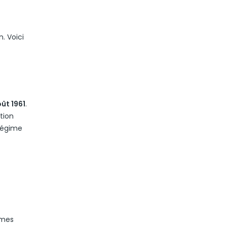
n. Voici
oût 1961
.
tion
 régime
imes