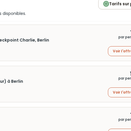
Tarifs sur
s disponibles.
par pe
kpoint Charlie, Berlin
Voir l'off
par pe
r) à Berlin
Voir l'off
par pe