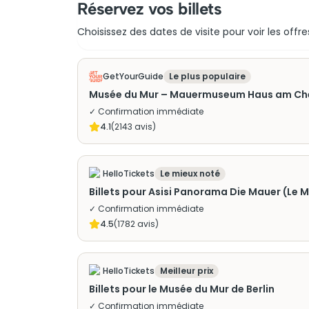
Réservez vos billets
Choisissez des dates de visite pour voir les offre
GetYourGuide
Le plus populaire
Musée du Mur – Mauermuseum Haus am Chec
✓ Confirmation immédiate
4.1
(
2143
avis)
HelloTickets
Le mieux noté
Billets pour Asisi Panorama Die Mauer (Le Mu
✓ Confirmation immédiate
4.5
(
1782
avis)
HelloTickets
Meilleur prix
Billets pour le Musée du Mur de Berlin
✓ Confirmation immédiate