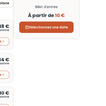
 place
Billet d'entrée
À partir de
10 €
18 €
Sélectionnez une date
rsonne
re
14 €
rsonne
re
10 €
rsonne