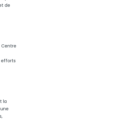
et de
n Centre
 efforts
t la
 une
s,