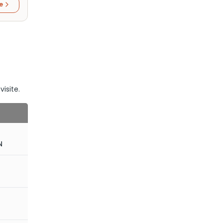
re
visite.
N