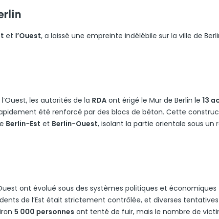
rlin
st
et
l’Ouest
, a laissé une empreinte indélébile sur la ville de Berli
l’Ouest, les autorités de la
RDA
ont érigé le Mur de Berlin le
13 a
a rapidement été renforcé par des blocs de béton. Cette construc
re
Berlin-Est
et
Berlin-Ouest
, isolant la partie orientale sous un
n-Ouest ont évolué sous des systèmes politiques et économiques
dents de l’Est était strictement contrôlée, et diverses tentatives
viron
5 000 personnes
ont tenté de fuir, mais le nombre de vict