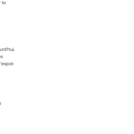
 la
urd’hui,
es
’espoir
s