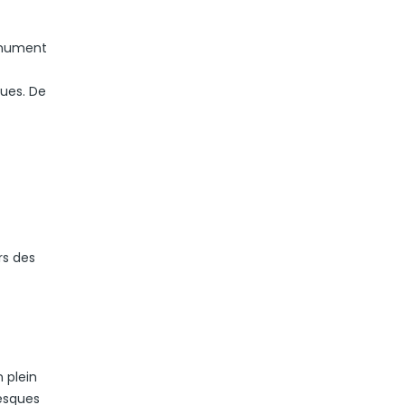
monument
ques. De
rs des
 plein
resques