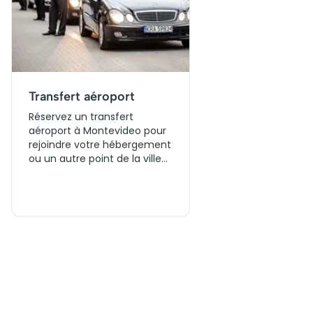
Transfert aéroport
Réservez un transfert
aéroport à Montevideo pour
rejoindre votre hébergement
ou un autre point de la ville
en toute simplicité.
Comparez différentes
options de transport,
choisissez le service adapté
à votre trajet et profitez
d’une arrivée organisée dès
la sortie de l’aéroport.