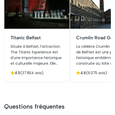
Titanic Belfast
Crumlin Road Gao
Située à Belfast, l'attraction
La célèbre Crumlin R
The Titanic Experience est
de Belfast est une pr
d'une importance historique
historique emblémati
et culturelle majeure. Elle
construite au XIXe siè
commémore le célèbre
incarne une période
4.5
(
37 854
avis)
4.6
(
6 075
avis)
paquebot Titanic, construit
tumultueuse de l'Irla
dans les chantiers navals de
Nord. Avec son archi
la ville. Son architecture
victorienne austère, e
moderne et saisissante
raconte les récits po
évoque les proues des
de détenus célèbres
navires, immergeant les
en 1996, elle est dés
Questions fréquentes
visiteurs dans l'histoire
une attraction touris
maritime. Initialement un
prisée, offrant des vis