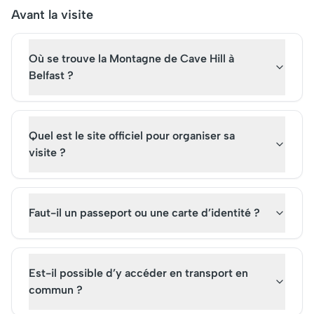
centre de construction
captivantes. Les billet
Avant la visite
navale, le site attire
permettent d'explore
aujourd'hui des milliers de
couloirs chargés d'his
Où se trouve la Montagne de Cave Hill à
touristes, faisant de ce
et de découvrir ses rô
musée un incontournable
passés, attirant des v
Belfast ?
actuel. Réservez vite vos
du monde entier.
billets pour une visite
immersive.
Quel est le site officiel pour organiser sa
visite ?
Faut-il un passeport ou une carte d’identité ?
Est-il possible d’y accéder en transport en
commun ?