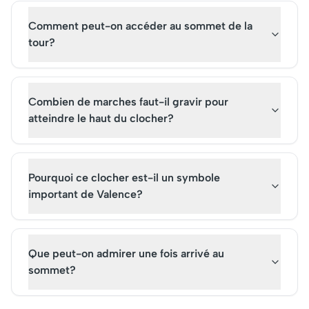
attraction incontournable.
millions de touristes
Réservez vite vos billets pour
émerveillés.
Comment peut-on accéder au sommet de la
une visite inoubliable de ce
tour?
fascinant monument.
Combien de marches faut-il gravir pour
atteindre le haut du clocher?
Pourquoi ce clocher est-il un symbole
important de Valence?
Que peut-on admirer une fois arrivé au
sommet?