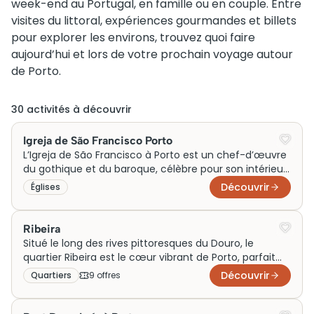
week-end au Portugal, en famille ou en couple. Entre
visites du littoral, expériences gourmandes et billets
pour explorer les environs, trouvez quoi faire
aujourd’hui et lors de votre prochain voyage autour
de Porto.
30
activité
s
à découvrir
Igreja de São Francisco Porto
L’Igreja de São Francisco à Porto est un chef-d’œuvre
du gothique et du baroque, célèbre pour son intérieur
somptueusement décoré de bois doré. Construite
Découvrir
Églises
initialement comme église monastique au XIVe siècle,
elle illustre l’histoire riche de Porto. Aujourd’hui, cette
église est une attraction touristique incontournable.
Ribeira
Son importance historique et culturelle attire des
Situé le long des rives pittoresques du Douro, le
milliers de visiteurs chaque année.
quartier Ribeira est le cœur vibrant de Porto, parfait
pour une visite incontournable. Classé au patrimoine
Découvrir
Quartiers
9
offre
s
mondial de l’UNESCO, Ribeira charme avec ses ruelles
médiévales, maisons colorées et ambiance animée,
idéale pour les voyageurs en quête d’authenticité et