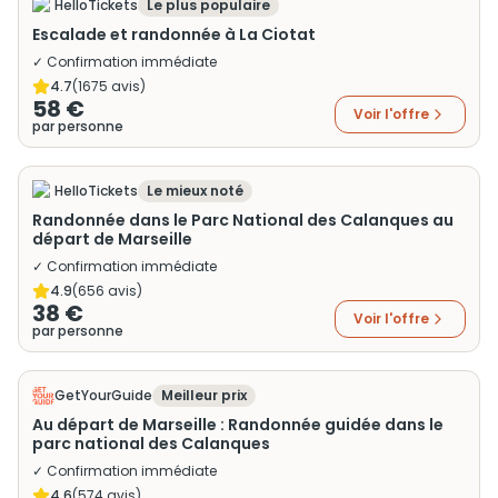
HelloTickets
Le plus populaire
Escalade et randonnée à La Ciotat
✓ Confirmation immédiate
4.7
(
1675
avis)
58 €
Voir l'offre
par personne
HelloTickets
Le mieux noté
Randonnée dans le Parc National des Calanques au
départ de Marseille
✓ Confirmation immédiate
4.9
(
656
avis)
38 €
Voir l'offre
par personne
GetYourGuide
Meilleur prix
Au départ de Marseille : Randonnée guidée dans le
parc national des Calanques
✓ Confirmation immédiate
4.6
(
574
avis)