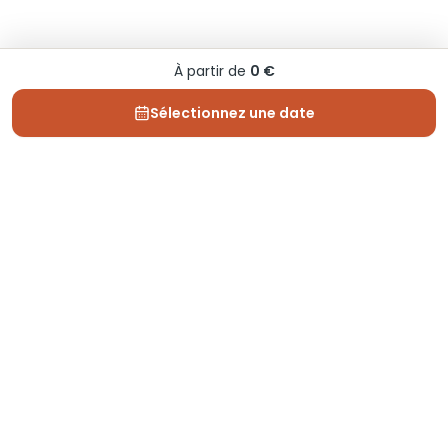
À partir de
0 €
Sélectionnez une date
Depuis 2013, Generation Voyage vous fait découvrir
des expériences mémorables et vous guide pour les
vivre pleinement.