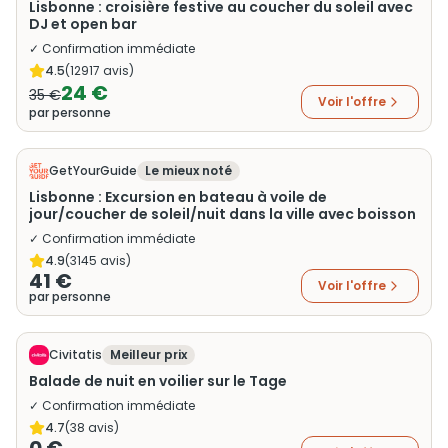
Lisbonne : croisière festive au coucher du soleil avec
DJ et open bar
✓ Confirmation immédiate
4.5
(
12917
avis)
24 €
35 €
Voir l'offre
par personne
GetYourGuide
Le mieux noté
Lisbonne : Excursion en bateau à voile de
jour/coucher de soleil/nuit dans la ville avec boisson
✓ Confirmation immédiate
4.9
(
3145
avis)
41 €
Voir l'offre
par personne
Civitatis
Meilleur prix
Balade de nuit en voilier sur le Tage
✓ Confirmation immédiate
4.7
(
38
avis)