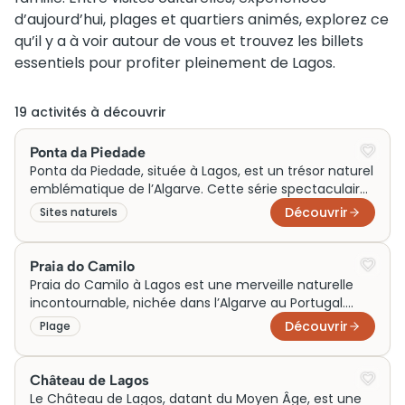
d’aujourd’hui, plages et quartiers animés, explorez ce
qu’il y a à voir autour de vous et trouvez les billets
essentiels pour profiter pleinement de Lagos.
19
activité
s
à découvrir
Ponta da Piedade
Ponta da Piedade, située à Lagos, est un trésor naturel
emblématique de l’Algarve. Cette série spectaculaire
de formations rocheuses côtières, façonnées par le
Découvrir
Sites naturels
vent et la mer, offre un paysage saisissant de grottes
et de grottos. Historiquement, ces structures ont
guidé les pêcheurs locaux et protégé la côte.
Praia do Camilo
Aujourd’hui, elles séduisent par leur beauté sauvage et
Praia do Camilo à Lagos est une merveille naturelle
sont souvent explorées via des excursions en bateau,
incontournable, nichée dans l’Algarve au Portugal.
offrant une immersion inoubliable au cœur de la
Accessible par 200 marches en bois, cette crique
Découvrir
Plage
nature.
isolée se révèle à travers des formations rocheuses
ocre majestueuses et un tunnel creusé à la main.
Autrefois utilisée par les pêcheurs locaux, la plage est
Château de Lagos
aujourd’hui un sanctuaire pour les amoureux de la
Le Château de Lagos, datant du Moyen Âge, est une