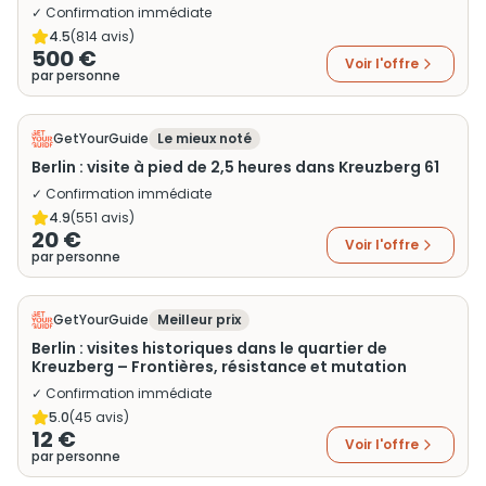
✓ Confirmation immédiate
4.5
(
814
avis)
500 €
Voir l'offre
par personne
GetYourGuide
Le mieux noté
Berlin : visite à pied de 2,5 heures dans Kreuzberg 61
✓ Confirmation immédiate
4.9
(
551
avis)
20 €
Voir l'offre
par personne
GetYourGuide
Meilleur prix
Berlin : visites historiques dans le quartier de
Kreuzberg – Frontières, résistance et mutation
✓ Confirmation immédiate
5.0
(
45
avis)
12 €
Voir l'offre
par personne