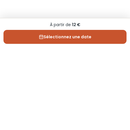
À partir de
12 €
Sélectionnez une date
Depuis 2013, Generation Voyage vous fait découvrir
des expériences mémorables et vous guide pour les
vivre pleinement.