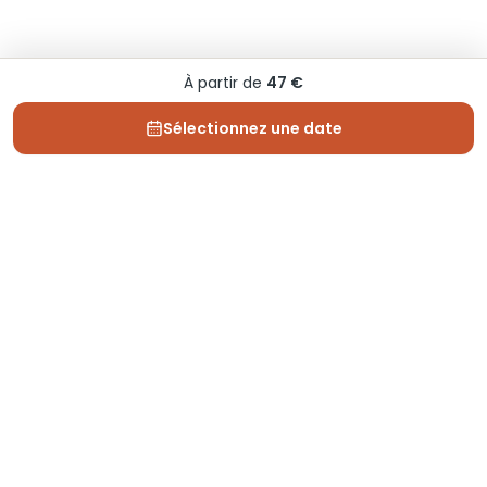
À partir de
47 €
Sélectionnez une date
Depuis 2013, Generation Voyage vous fait découvrir
des expériences mémorables et vous guide pour les
vivre pleinement.