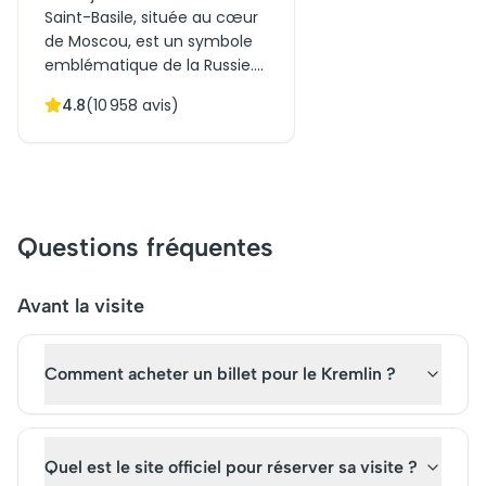
Saint-Basile, située au cœur
de Moscou, est un symbole
emblématique de la Russie.
Érigée au XVIème siècle sur
4.8
(
10 958
avis)
ordre d'Ivan le Terrible, elle
incarne un chef-d'œuvre de
l'architecture russe avec ses
dômes colorés et ses détails
uniques. Initialement
construite pour célébrer une
Questions fréquentes
victoire militaire, elle attire
aujourd'hui des milliers de
touristes. La réservation de
Avant la visite
billets à l'avance est
conseillée pour profiter
Comment acheter un billet pour le Kremlin ?
pleinement de la visite de ce
joyau historique.
Quel est le site officiel pour réserver sa visite ?