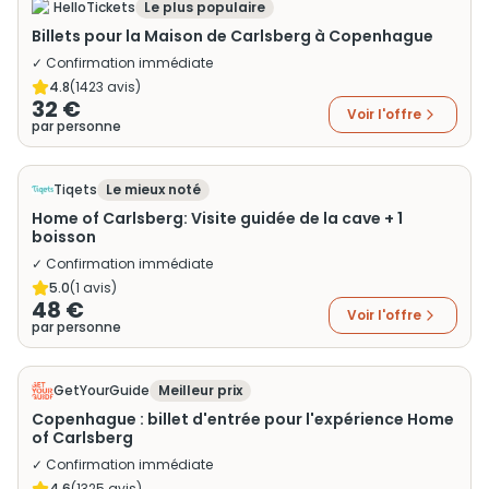
HelloTickets
Le plus populaire
Billets pour la Maison de Carlsberg à Copenhague
✓ Confirmation immédiate
4.8
(
1423
avis)
32 €
Voir l'offre
par personne
Tiqets
Le mieux noté
Home of Carlsberg: Visite guidée de la cave + 1
boisson
✓ Confirmation immédiate
5.0
(
1
avis)
48 €
Voir l'offre
par personne
GetYourGuide
Meilleur prix
Copenhague : billet d'entrée pour l'expérience Home
of Carlsberg
✓ Confirmation immédiate
4.6
(
1325
avis)