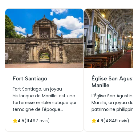
Fort Santiago
Église San Agusti
Manille
Fort Santiago, un joyau
historique de Manille, est une
L'Église San Agustin d
forteresse emblématique qui
Manille, un joyau du
témoigne de l'époque
patrimoine philippin, 
coloniale espagnole. Érigé au
célèbre pour son im
4.5
(
11 497
avis)
4.6
(
4 849
avis)
XVIe siècle, ce bastion servait
historique et culturell
de défense stratégique pour
inestimable. Construi
la ville. Ses murailles
XVIe siècle, elle prés