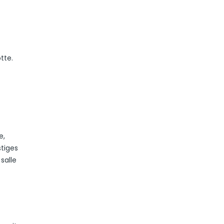
tte.
e,
stiges
salle