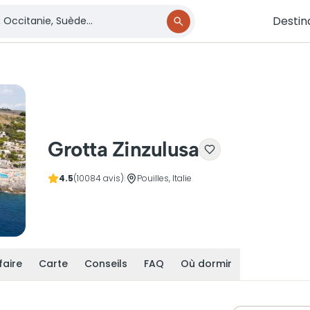
Destin
Grotta Zinzulusa
4.5
(10084 avis)
|
Pouilles, Italie
faire
Carte
Conseils
FAQ
Où dormir