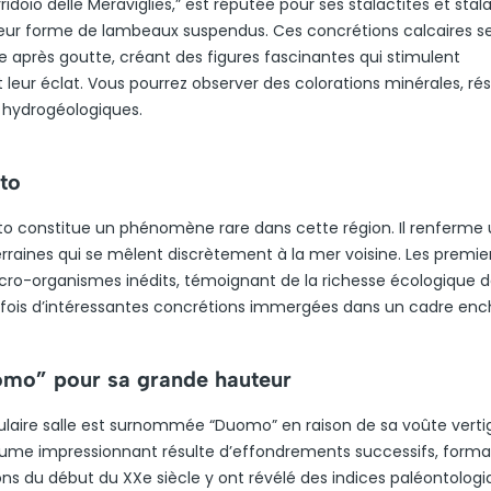
idoio delle Meraviglies,” est réputée pour ses stalactites et stal
leur forme de lambeaux suspendus. Ces concrétions calcaires s
 après goutte, créant des figures fascinantes qui stimulent
t leur éclat. Vous pourrez observer des colorations minérales, ré
 hydrogéologiques.
to
cito constitue un phénomène rare dans cette région. Il renferme
rraines qui se mêlent discrètement à la mer voisine. Les premie
icro-organismes inédits, témoignant de la richesse écologique de
parfois d’intéressantes concrétions immergées dans un cadre enc
omo” pour sa grande hauteur
culaire salle est surnommée “Duomo” en raison de sa voûte verti
lume impressionnant résulte d’effondrements successifs, form
ons du début du XXe siècle y ont révélé des indices paléontolog