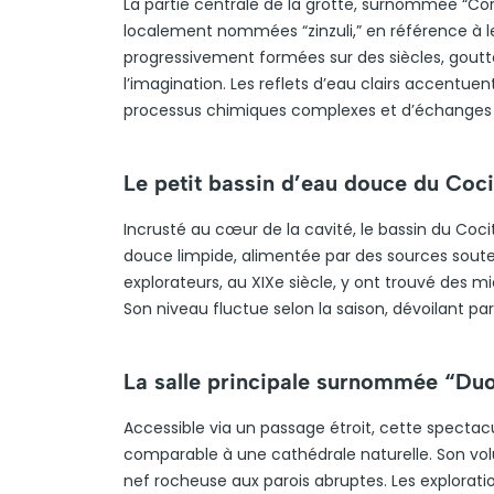
La partie centrale de la grotte, surnommée “Corr
localement nommées “zinzuli,” en référence à 
progressivement formées sur des siècles, goutte
l’imagination. Les reflets d’eau clairs accentuen
processus chimiques complexes et d’échanges
Le petit bassin d’eau douce du Coci
Incrusté au cœur de la cavité, le bassin du Co
douce limpide, alimentée par des sources soute
explorateurs, au XIXe siècle, y ont trouvé des m
Son niveau fluctue selon la saison, dévoilant 
La salle principale surnommée “Du
Accessible via un passage étroit, cette specta
comparable à une cathédrale naturelle. Son vo
nef rocheuse aux parois abruptes. Les explorati