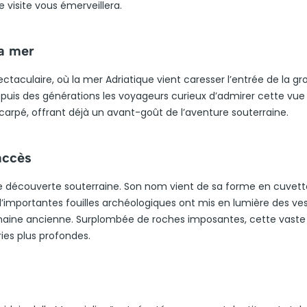
 visite vous émerveillera.
la mer
taculaire, où la mer Adriatique vient caresser l’entrée de la gro
depuis des générations les voyageurs curieux d’admirer cette vue
scarpé, offrant déjà un avant-goût de l’aventure souterraine.
accès
e découverte souterraine. Son nom vient de sa forme en cuvett
 d’importantes fouilles archéologiques ont mis en lumière des ve
maine ancienne. Surplombée de roches imposantes, cette vaste 
ies plus profondes.