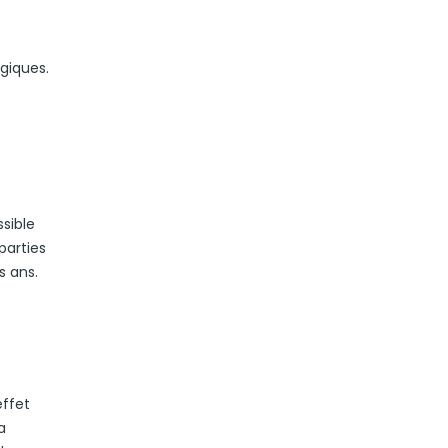
ogiques.
sible
parties
s ans.
effet
a