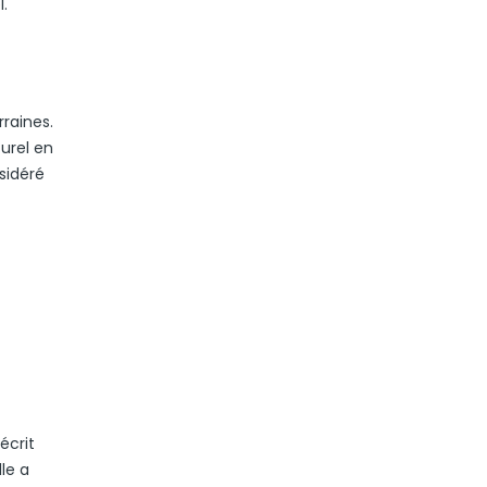
l.
rraines.
urel en
nsidéré
écrit
lle a