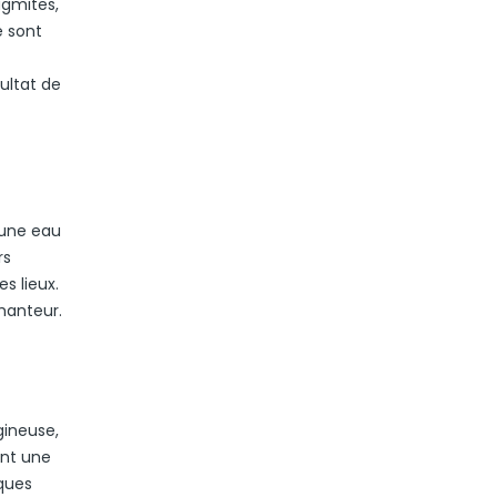
agmites,
e sont
sultat de
 une eau
rs
s lieux.
hanteur.
gineuse,
ant une
iques