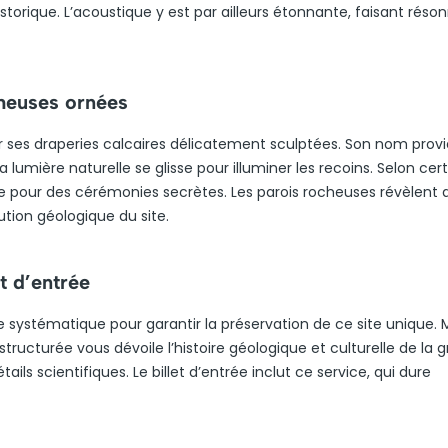
orique. L’acoustique y est par ailleurs étonnante, faisant réso
cheuses ornées
ar ses draperies calcaires délicatement sculptées. Son nom prov
lumière naturelle se glisse pour illuminer les recoins. Selon cer
uge pour des cérémonies secrètes. Les parois rocheuses révèlent 
ution géologique du site.
et d’entrée
ée systématique pour garantir la préservation de ce site unique.
ructurée vous dévoile l’histoire géologique et culturelle de la g
ls scientifiques. Le billet d’entrée inclut ce service, qui dure