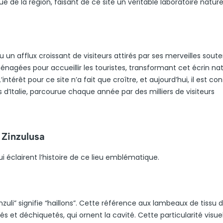
e de la région, faisant de ce site un véritable laboratoire nature
vu un afflux croissant de visiteurs attirés par ses merveilles soute
nagées pour accueillir les touristes, transformant cet écrin nat
intérêt pour ce site n’a fait que croître, et aujourd’hui, il est co
d’Italie, parcourue chaque année par des milliers de visiteurs
 Zinzulusa
i éclairent l’histoire de ce lieu emblématique.
nzuli” signifie “haillons”. Cette référence aux lambeaux de tissu d
és et déchiquetés, qui ornent la cavité. Cette particularité visue