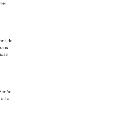
nner
ient de
tains
aussi
 Menée
rotte.