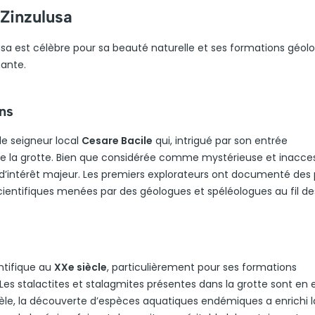
 Zinzulusa
zulusa est célèbre pour sa beauté naturelle et ses formations géol
nante.
ns
le seigneur local
Cesare Bacile
qui, intrigué par son entrée
s de la grotte. Bien que considérée comme mystérieuse et inacces
 d’intérêt majeur. Les premiers explorateurs ont documenté des 
scientifiques menées par des géologues et spéléologues au fil de
ntifique au
XXe siècle
, particulièrement pour ses formations
es stalactites et stalagmites présentes dans la grotte sont en 
llèle, la découverte d’espèces aquatiques endémiques a enrichi l