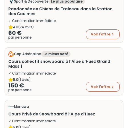
Sport & Decouverte
Le plus populaire
Randonnée en Chiens de Traîneau dans la Station
des Coulmes
✓ Confirmation immédiate
4.8
(
24
avis)
60 €
Voir l'offre
par personne
Cap Adrénaline
Le mieux noté
Cours collectif snowboard à l'Alpe d'Huez Grand
Massif
✓ Confirmation immédiate
5.0
(
1
avis)
150 €
Voir l'offre
par personne
Manawa
Cours Privé de Snowboard à l’Alpe d’Huez
✓ Confirmation immédiate
5.0
(
1
avis)