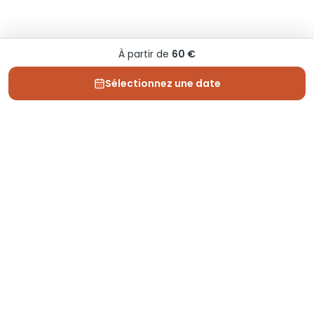
À partir de
60 €
Sélectionnez une date
Depuis 2013, Generation Voyage vous fait découvrir
des expériences mémorables et vous guide pour les
vivre pleinement.