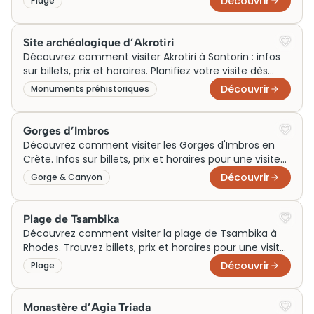
Découvrir
Plage
Site archéologique d’Akrotiri
Découvrez comment visiter Akrotiri à Santorin : infos
sur billets, prix et horaires. Planifiez votre visite dès
maintenant!
Découvrir
Monuments préhistoriques
Gorges d’Imbros
Découvrez comment visiter les Gorges d'Imbros en
Crète. Infos sur billets, prix et horaires pour une visite
inoubliable. Planifiez votre aventure dès maintenant!
Découvrir
Gorge & Canyon
Plage de Tsambika
Découvrez comment visiter la plage de Tsambika à
Rhodes. Trouvez billets, prix et horaires pour une visite
inoubliable. Réservez dès maintenant !
Découvrir
Plage
Monastère d’Agia Triada