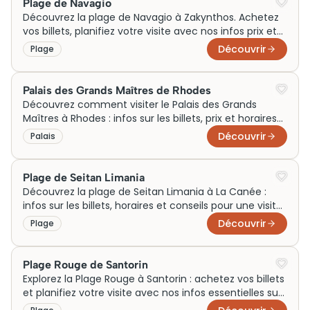
Plage de Navagio
Découvrez la plage de Navagio à Zakynthos. Achetez
vos billets, planifiez votre visite avec nos infos prix et
horaires. Préparez votre visite!
Découvrir
Plage
Palais des Grands Maîtres de Rhodes
Découvrez comment visiter le Palais des Grands
Maîtres à Rhodes : infos sur les billets, prix et horaires
pour une visite inoubliable.
Découvrir
Palais
Plage de Seitan Limania
Découvrez la plage de Seitan Limania à La Canée :
infos sur les billets, horaires et conseils pour une visite
inoubliable. Réservez maintenant !
Découvrir
Plage
Plage Rouge de Santorin
Explorez la Plage Rouge à Santorin : achetez vos billets
et planifiez votre visite avec nos infos essentielles sur
les prix et horaires. Visite inoubliable !