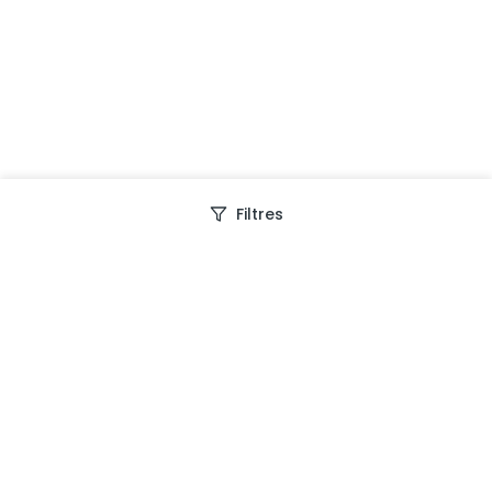
Filtres
Depuis 2013, Generation Voyage vous fait découvrir
des expériences mémorables et vous guide pour les