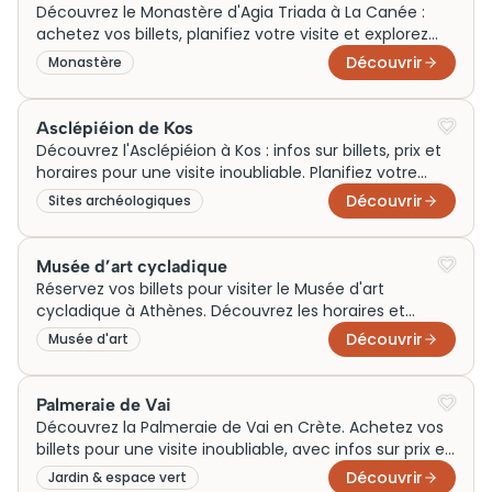
Découvrez le Monastère d'Agia Triada à La Canée :
achetez vos billets, planifiez votre visite et explorez
ses secrets. Horaires et prix inclus.
Découvrir
Monastère
Asclépiéion de Kos
Découvrez l'Asclépiéion à Kos : infos sur billets, prix et
horaires pour une visite inoubliable. Planifiez votre
aventure dès maintenant !
Découvrir
Sites archéologiques
Musée d’art cycladique
Réservez vos billets pour visiter le Musée d'art
cycladique à Athènes. Découvrez les horaires et
planifiez votre visite dès aujourd'hui !
Découvrir
Musée d'art
Palmeraie de Vai
Découvrez la Palmeraie de Vai en Crète. Achetez vos
billets pour une visite inoubliable, avec infos sur prix et
horaires. Ne manquez pas cette aventure unique!
Découvrir
Jardin & espace vert