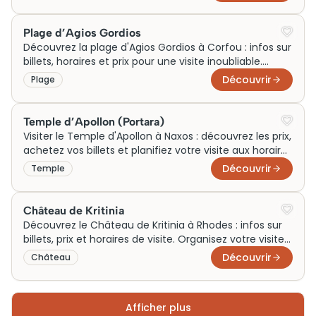
Plage d’Agios Gordios
Découvrez la plage d'Agios Gordios à Corfou : infos sur
billets, horaires et prix pour une visite inoubliable.
Préparez votre visite dès maintenant !
Découvrir
Plage
Temple d’Apollon (Portara)
Visiter le Temple d'Apollon à Naxos : découvrez les prix,
achetez vos billets et planifiez votre visite aux horaires
indiqués. Ne manquez pas ce site emblématique !
Découvrir
Temple
Château de Kritinia
Découvrez le Château de Kritinia à Rhodes : infos sur
billets, prix et horaires de visite. Organisez votre visite
dès maintenant !
Découvrir
Château
Afficher plus