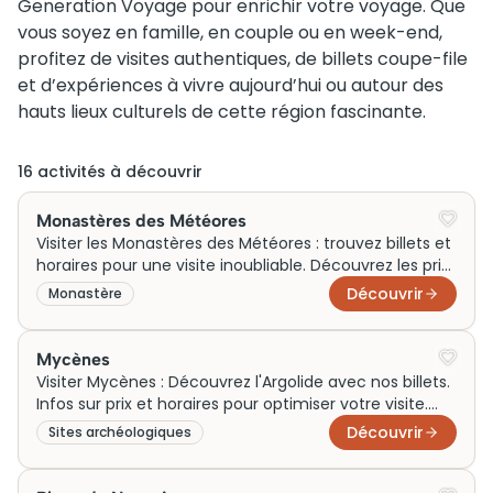
Generation Voyage pour enrichir votre voyage. Que
vous soyez en famille, en couple ou en week-end,
profitez de visites authentiques, de billets coupe-file
et d’expériences à vivre aujourd’hui ou autour des
hauts lieux culturels de cette région fascinante.
16
activité
s
à découvrir
Monastères des Météores
Visiter les Monastères des Météores : trouvez billets et
horaires pour une visite inoubliable. Découvrez les prix
et planifiez votre aventure grecque.
Découvrir
Monastère
Mycènes
Visiter Mycènes : Découvrez l'Argolide avec nos billets.
Infos sur prix et horaires pour optimiser votre visite.
Réservez votre aventure aujourd'hui !
Découvrir
Sites archéologiques