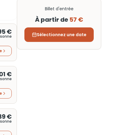
Billet d'entrée
À partir de
57 €
95 €
Sélectionnez une date
rsonne
re
01 €
rsonne
re
89 €
rsonne