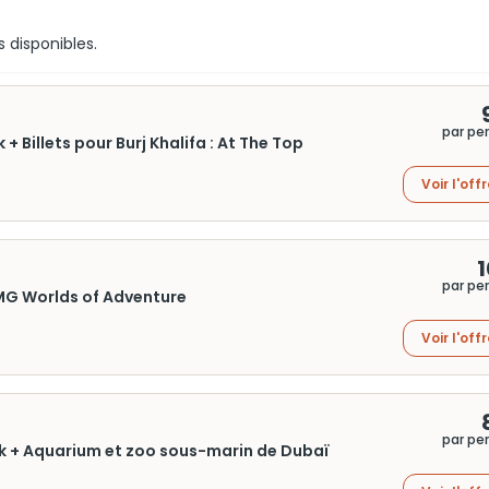
s disponibles.
par pe
 Billets pour Burj Khalifa : At The Top
Voir l'off
1
par pe
ï Snow Fun Pass + Billets IMG Worlds of Adventure
Voir l'off
par pe
k + Aquarium et zoo sous-marin de Dubaï