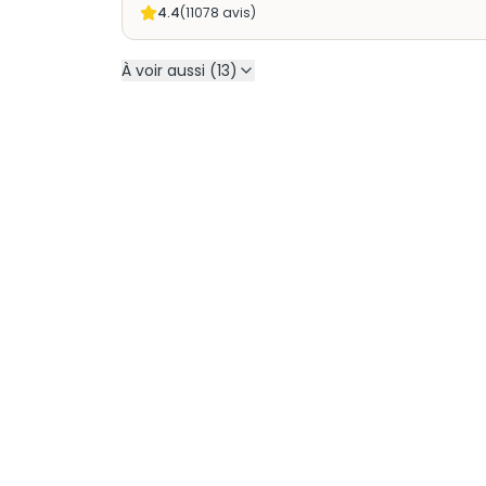
4.4
(
11078
avis)
À voir aussi (13)