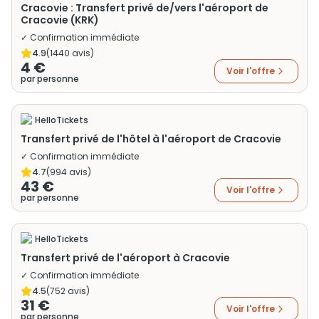
Cracovie : Transfert privé de/vers l'aéroport de
Cracovie (KRK)
✓ Confirmation immédiate
4.9
(
1440
avis)
4 €
Voir l'offre
par personne
HelloTickets
Transfert privé de l'hôtel à l'aéroport de Cracovie
✓ Confirmation immédiate
4.7
(
994
avis)
43 €
Voir l'offre
par personne
HelloTickets
Transfert privé de l'aéroport à Cracovie
✓ Confirmation immédiate
4.5
(
752
avis)
31 €
Voir l'offre
par personne