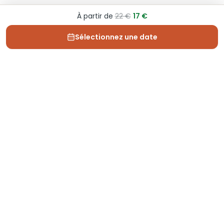
À partir de
22 €
17 €
Sélectionnez une date
Depuis 2013, Generation Voyage vous fait découvrir
des expériences mémorables et vous guide pour les
vivre pleinement.