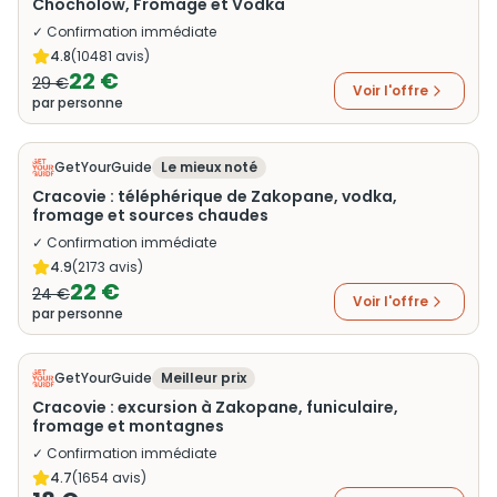
Chocholow, Fromage et Vodka
✓ Confirmation immédiate
4.8
(
10481
avis)
22 €
29 €
Voir l'offre
par personne
GetYourGuide
Le mieux noté
Cracovie : téléphérique de Zakopane, vodka,
fromage et sources chaudes
✓ Confirmation immédiate
4.9
(
2173
avis)
22 €
24 €
Voir l'offre
par personne
GetYourGuide
Meilleur prix
Cracovie : excursion à Zakopane, funiculaire,
fromage et montagnes
✓ Confirmation immédiate
4.7
(
1654
avis)