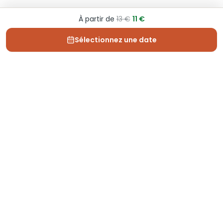
À partir de
13 €
11 €
Sélectionnez une date
Depuis 2013, Generation Voyage vous fait découvrir
des expériences mémorables et vous guide pour les
vivre pleinement.