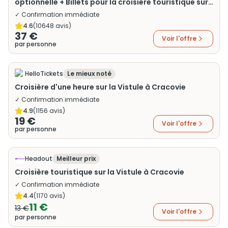
optionnelle + Billets pour la croisière touristique sur
la Vistule
✓ Confirmation immédiate
4.6
(
10648
avis)
37 €
Voir l'offre
par personne
HelloTickets
Le mieux noté
Croisière d'une heure sur la Vistule à Cracovie
✓ Confirmation immédiate
4.9
(
1156
avis)
19 €
Voir l'offre
par personne
Headout
Meilleur prix
Croisière touristique sur la Vistule à Cracovie
✓ Confirmation immédiate
4.4
(
1170
avis)
11 €
13 €
Voir l'offre
par personne