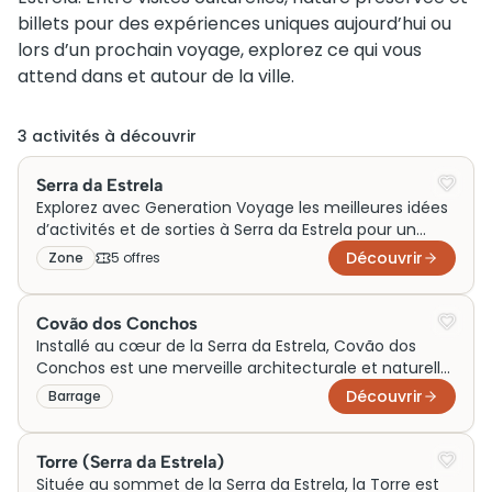
billets pour des expériences uniques aujourd’hui ou
lors d’un prochain voyage, explorez ce qui vous
attend dans et autour de la ville.
3
activité
s
à découvrir
Serra da Estrela
Explorez avec Generation Voyage les meilleures idées
d’activités et de sorties à Serra da Estrela pour un
voyage unique au cœur du Portugal. Que ce soit en
Découvrir
Zone
5
offre
s
famille, en couple ou le temps d’un week-end,
profitez de visites authentiques et d’expériences
inoubliables autour des sommets enneigés, des
Covão dos Conchos
villages de montagne et d’une nature préservée.
Installé au cœur de la Serra da Estrela, Covão dos
Conchos est une merveille architecturale et naturelle.
Ce déversoir de barrage spectaculaire, créé en 1955,
Découvrir
Barrage
offre une illusion captivante de cascade dans un lac
artificiel. Accessible par un sentier de randonnée, il
incarne l’harmonie entre l’ingénierie humaine et le
Torre (Serra da Estrela)
panorama montagneux. Initialement conçu pour
Située au sommet de la Serra da Estrela, la Torre est