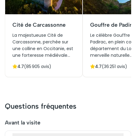
Cité de Carcassonne
Gouffre de Padira
La majestueuse Cité de
Le célèbre Gouffre d
Carcassonne, perchée sur
Padirac, en plein cœu
une colline en Occitanie, est
département du Lot, 
une forteresse médiévale
merveille naturelle
emblématique, inscrite au
fascinante à explorer.
4.7
(
85 905
avis)
4.7
(
36 251
avis)
patrimoine mondial de
offre une immersion
l'UNESCO. Avec ses remparts
spectaculaire dans le
impressionnants et ses tours
profondeurs de la ter
imposantes, elle raconte une
sa cavité impression
histoire riche de batailles et
ses formations calcai
de réconciliations. Autrefois
Historiquement, le go
Questions fréquentes
bastion stratégique, elle
toujours éveillé la cur
attire aujourd'hui des milliers
des explorateurs et d
de visiteurs annuels, désireux
scientifiques. Aujourd'h
Avant la visite
de découvrir son héritage
attire des centaines 
culturel. N'oubliez pas de
milliers de visiteurs 