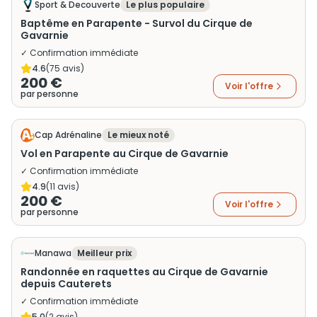
Sport & Decouverte
Le plus populaire
Baptême en Parapente - Survol du Cirque de
Gavarnie
✓ Confirmation immédiate
4.6
(
75
avis)
200 €
Voir l'offre
par personne
Cap Adrénaline
Le mieux noté
Vol en Parapente au Cirque de Gavarnie
✓ Confirmation immédiate
4.9
(
11
avis)
200 €
Voir l'offre
par personne
Manawa
Meilleur prix
Randonnée en raquettes au Cirque de Gavarnie
depuis Cauterets
✓ Confirmation immédiate
5.0
(
2
avis)