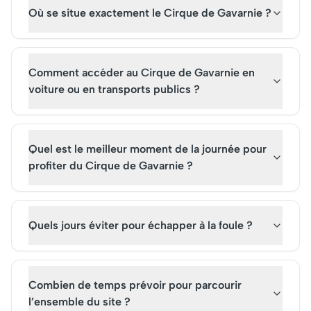
Où se situe exactement le Cirque de Gavarnie ?
réserver vos billets pour une
année, qui réservent 
visite de ce joyau historique.
billets pour une visite
inoubliable. C'est un
incontournable pour 
Comment accéder au Cirque de Gavarnie en
amateurs de géologi
voiture ou en transports publics ?
d'aventure.
Quel est le meilleur moment de la journée pour
profiter du Cirque de Gavarnie ?
Quels jours éviter pour échapper à la foule ?
Combien de temps prévoir pour parcourir
l’ensemble du site ?