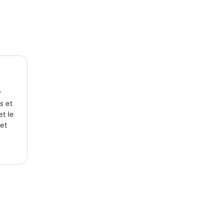
r
s et
et le
 et