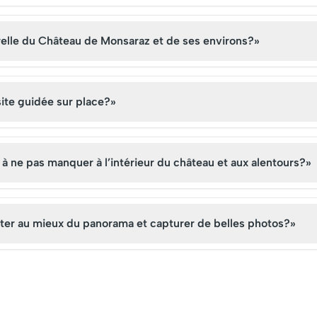
 campagne
symbolisant le riche héritage
nante, séduisant les
de la région.
nés d'histoire et de
turelle du Château de Monsaraz et de ses environs?»
ite guidée sur place?»
 à ne pas manquer à l’intérieur du château et aux alentours?»
iter au mieux du panorama et capturer de belles photos?»