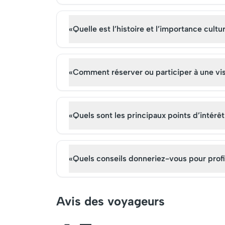
offre un aperçu précieux de
sur la
notre patrimoine culturel,
environ
tout en s'harmonisant
passion
«Quelle est l’histoire et l’importance cul
magnifiquement avec le
nature.
paysage environnant.
«Comment réserver ou participer à une vis
«Quels sont les principaux points d’intérêt
«Quels conseils donneriez-vous pour prof
Avis des voyageurs