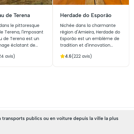
u de Terena
Herdade do Esporão
dans le pittoresque
Nichée dans la charmante
 de Terena, l'imposant
région d'Amieira, Herdade do
 de Terena est un
Esporão est un emblème de
nage éclatant de
tradition et d'innovation
re médiévale
vinicole. Fondée en 1267,
24
avis)
4.6
(
222
avis)
se. Érigé au XIIIe
cette propriété historique est
l servait à l'origine de
réputée pour son
 stratégique contre
engagement envers la
asions mauresques.
production de vins
hitecture robuste,
renommés, tels que l'Esporão
s remparts et tours
Reserva. Avec ses vignobles
es, évoque le passé
luxuriants, son architecture
eux de la région.
médiévale et son paysage
hui, le château offre
pittoresque, le domaine
ge fascinant dans le
incarne l'essence de
ansports publics ou en voiture depuis la ville la plus
et une vue
l'Alentejo. Initialement, il
ique spectaculaire
servait de forteresse,