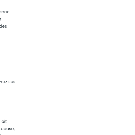
gance
a
 des
vrez ses
 ait
tueuse,