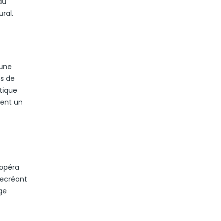
du
ral.
 une
és de
étique
uent un
’opéra
recréant
ge