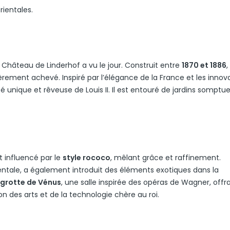
rientales.
 Château de Linderhof a vu le jour. Construit entre
1870 et 1886
,
tièrement achevé. Inspiré par l’élégance de la France et les innov
é unique et rêveuse de Louis II. Il est entouré de jardins somptu
 influencé par le
style rococo
, mêlant grâce et raffinement.
ientale, a également introduit des éléments exotiques dans la
grotte de Vénus
, une salle inspirée des opéras de Wagner, offr
ion des arts et de la technologie chère au roi.