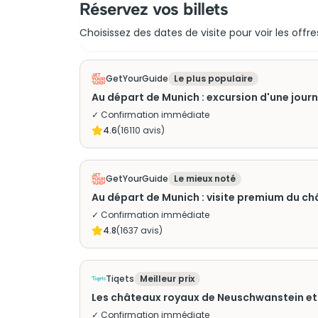
Réservez vos billets
Choisissez des dates de visite pour voir les offre
GetYourGuide
Le plus populaire
Au départ de Munich : excursion d'une jou
✓ Confirmation immédiate
4.6
(
16110
avis)
GetYourGuide
Le mieux noté
Au départ de Munich : visite premium du c
✓ Confirmation immédiate
4.8
(
1637
avis)
Tiqets
Meilleur prix
Les châteaux royaux de Neuschwanstein et L
✓ Confirmation immédiate