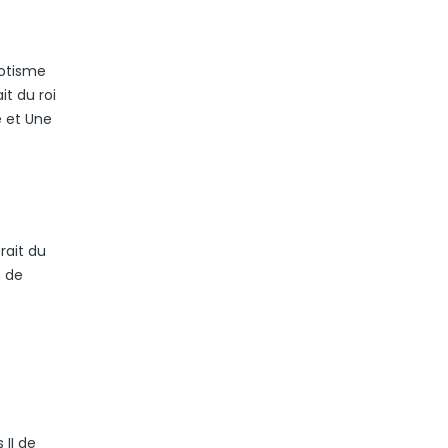
xotisme
it du roi
e et Une
trait du
n de
 II de