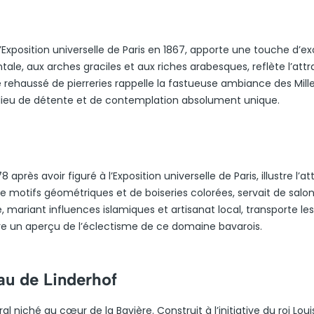
l’Exposition universelle de Paris en 1867, apporte une touche d’e
le, aux arches graciles et aux riches arabesques, reflète l’attra
rône rehaussé de pierreries rappelle la fastueuse ambiance des Mill
 lieu de détente et de contemplation absolument unique.
près avoir figuré à l’Exposition universelle de Paris, illustre l’at
e motifs géométriques et de boiseries colorées, servait de salo
 mariant influences islamiques et artisanat local, transporte les
fre un aperçu de l’éclectisme de ce domaine bavarois.
au de Linderhof
 niché au cœur de la Bavière. Construit à l’initiative du roi Louis