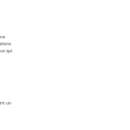
 ce
ations
eux qui
ant un