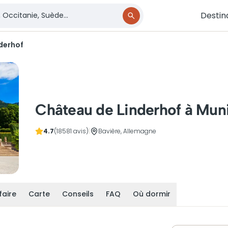
Destin
derhof
Château de Linderhof à Mun
4.7
(18581 avis)
|
Bavière, Allemagne
faire
Carte
Conseils
FAQ
Où dormir