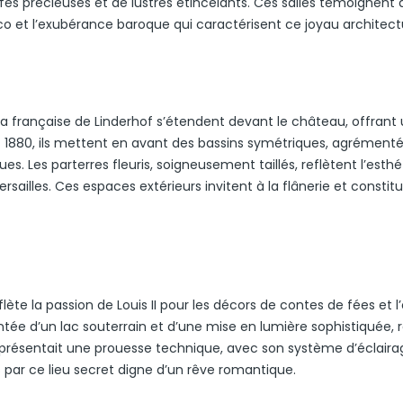
es précieuses et de lustres étincelants. Ces salles témoignent 
coco et l’exubérance baroque qui caractérisent ce joyau architectu
 à la française de Linderhof s’étendent devant le château, offrant
 1880, ils mettent en avant des bassins symétriques, agrément
s. Les parterres fleuris, soigneusement taillés, reflètent l’esth
ersailles. Ces espaces extérieurs invitent à la flânerie et constit
lète la passion de Louis II pour les décors de contes de fées et l
ntée d’un lac souterrain et d’une mise en lumière sophistiquée, 
représentait une prouesse technique, avec son système d’éclaira
s par ce lieu secret digne d’un rêve romantique.