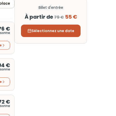
 place
Billet d'entrée
À partir de
55 €
79 €
76 €
Sélectionnez une date
rsonne
re
94 €
rsonne
re
72 €
rsonne