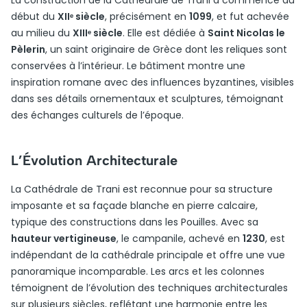
La construction de la Cathédrale de Trani a commencé au
début du
XIIᵉ siècle
, précisément en
1099
, et fut achevée
au milieu du
XIIIᵉ siècle
. Elle est dédiée à
Saint Nicolas le
Pèlerin
, un saint originaire de Grèce dont les reliques sont
conservées à l’intérieur. Le bâtiment montre une
inspiration romane avec des influences byzantines, visibles
dans ses détails ornementaux et sculptures, témoignant
des échanges culturels de l’époque.
L’Évolution Architecturale
La Cathédrale de Trani est reconnue pour sa structure
imposante et sa façade blanche en pierre calcaire,
typique des constructions dans les Pouilles. Avec sa
hauteur vertigineuse
, le campanile, achevé en
1230
, est
indépendant de la cathédrale principale et offre une vue
panoramique incomparable. Les arcs et les colonnes
témoignent de l’évolution des techniques architecturales
sur plusieurs siècles, reflétant une harmonie entre les