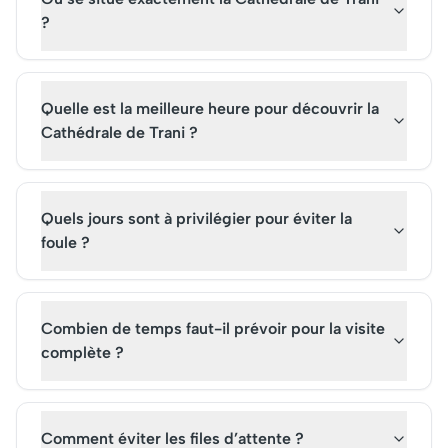
explorer ce site naturel
découvrir sa beauté.
italien.
?
Quelle est la meilleure heure pour découvrir la
Cathédrale de Trani ?
Quels jours sont à privilégier pour éviter la
foule ?
Combien de temps faut-il prévoir pour la visite
complète ?
Comment éviter les files d’attente ?