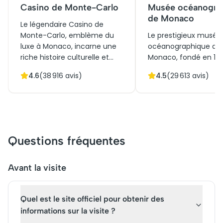
Casino de Monte-Carlo
Musée océanogra
de Monaco
Le légendaire Casino de
Monte-Carlo, emblème du
Le prestigieux musée
luxe à Monaco, incarne une
océanographique de
riche histoire culturelle et
Monaco, fondé en 191
architecturale depuis son
incarne une richesse
4.6
(
38 916
avis)
4.5
(
29 613
avis)
inauguration en 1863. Conçu
naturelle et culturelle
par Charles Garnier, il séduit
inestimable. Perché s
par ses façades opulentes et
promontoire rocheux,
ses intérieurs magnifiques.
architecture
Initialement créé pour
impressionnante sur
renforcer l'économie
la mer Méditerranée.
Questions fréquentes
monégasque, il est
Initialement dédié à l
aujourd'hui une attraction
recherche et à la
touristique phare. Vous
conservation marine, i
Avant la visite
pouvez réserver des billets
aujourd'hui des millie
pour des visites avec
visiteurs. L'achat de bi
Quel est le site officiel pour obtenir des
audioguides, afin d'explorer
pour une visite offre
ce lieu prestigieux mêlant
plongée fascinante d
informations sur la visite ?
élégance intemporelle et
profondeurs océaniq