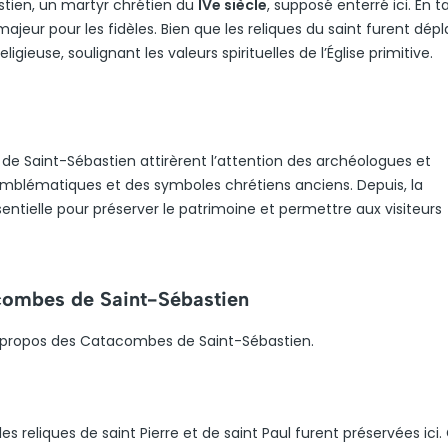
tien, un martyr chrétien du
IVe siècle
, supposé enterré ici. En 
 majeur pour les fidèles. Bien que les reliques du saint furent dép
igieuse, soulignant les valeurs spirituelles de l’Église primitive.
de Saint-Sébastien attirèrent l’attention des archéologues et
s emblématiques et des symboles chrétiens anciens. Depuis, la
entielle pour préserver le patrimoine et permettre aux visiteurs
acombes de Saint-Sébastien
à propos des Catacombes de Saint-Sébastien.
 les reliques de saint Pierre et de saint Paul furent préservées ici.