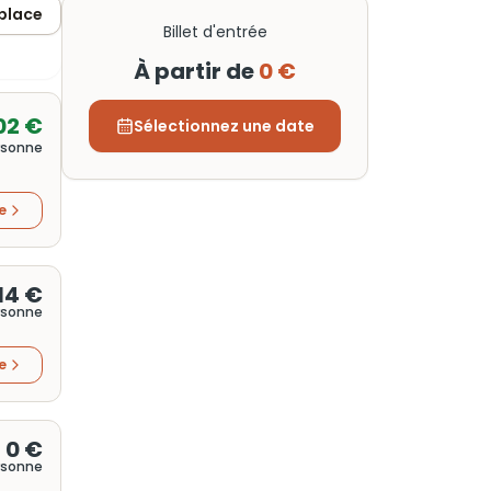
 place
Billet d'entrée
À partir de
0 €
02 €
Sélectionnez une date
rsonne
re
14 €
rsonne
re
0 €
rsonne