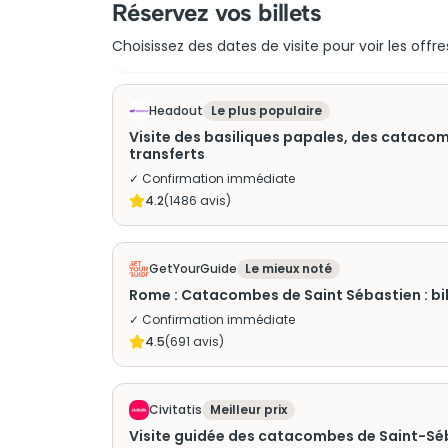
Réservez vos billets
Choisissez des dates de visite pour voir les offre
Headout
Le plus populaire
Visite des basiliques papales, des cataco
transferts
✓ Confirmation immédiate
4.2
(
1486
avis)
GetYourGuide
Le mieux noté
Rome : Catacombes de Saint Sébastien : bill
✓ Confirmation immédiate
4.5
(
691
avis)
Civitatis
Meilleur prix
Visite guidée des catacombes de Saint-Sé