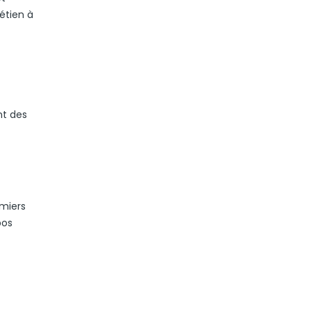
étien à
nt des
emiers
pos