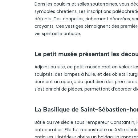
Dans les couloirs et salles souterraines, vous d
symboles chrétiens. Les inscriptions paléochréti
défunts. Des chapelles, richement décorées, se
croyants. Ces vestiges témoignent des premières
vie spirituelle antique.
Le petit musée présentant les déco
Adjoint au site, ce petit musée met en valeur l
sculptés, des lampes à huile, et des objets litur
donnent un aperçu du quotidien des premières
s’est enrichi de pièces, permettant d’aborder div
La Basilique de Saint-Sébastien-h
Bâtie au IVe siècle sous l’empereur Constantin,
catacombes. Elle fut reconstruite au XVIIe sièc
antiques. L’intérieur abrite un baldaquin impos