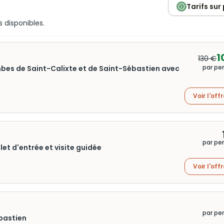
Tarifs sur
s disponibles.
1
130 €
par pe
mbes de Saint-Calixte et de Saint-Sébastien avec
Voir l'off
par pe
et d'entrée et visite guidée
Voir l'off
par pe
bastien