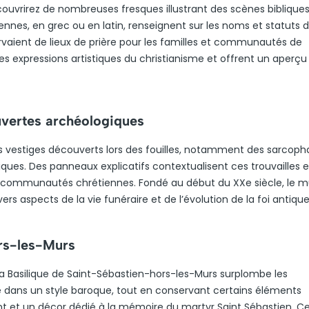
écouvrirez de nombreuses fresques illustrant des scènes biblique
ennes, en grec ou en latin, renseignent sur les noms et statuts 
rvaient de lieux de prière pour les familles et communautés de
 expressions artistiques du christianisme et offrent un aperçu 
uvertes archéologiques
es vestiges découverts lors des fouilles, notamment des sarcop
giques. Des panneaux explicatifs contextualisent ces trouvailles e
 communautés chrétiennes. Fondé au début du XXe siècle, le 
ers aspects de la vie funéraire et de l’évolution de la foi antique
ors-les-Murs
 la Basilique de Saint-Sébastien-hors-les-Murs surplombe les
le dans un style baroque, tout en conservant certains éléments
ant et un décor dédié à la mémoire du martyr Saint Sébastien. C