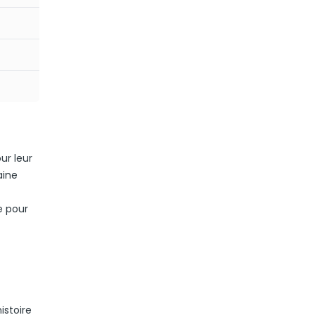
ur leur
aine
e pour
istoire