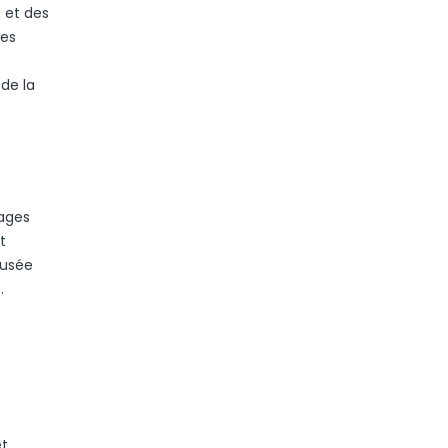
s et des
des
de la
hages
t
musée
.
et