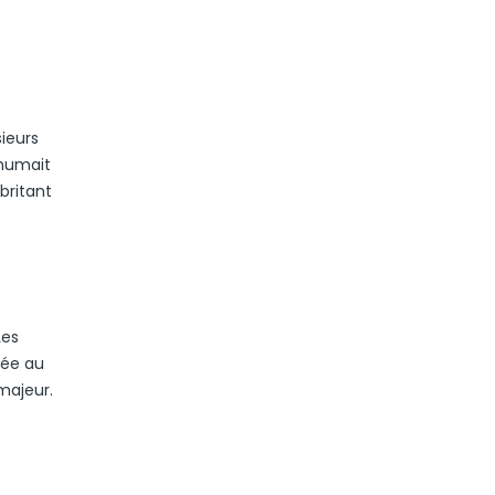
ieurs
nhumait
britant
Les
rée au
 majeur.