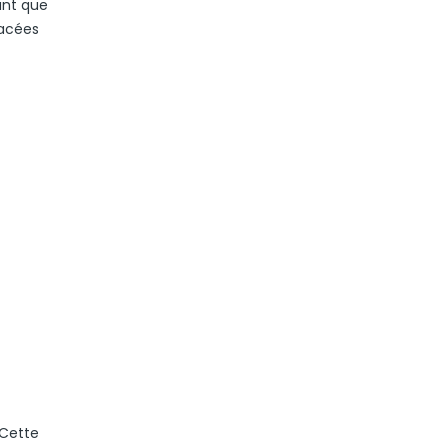
tant que
lacées
 Cette