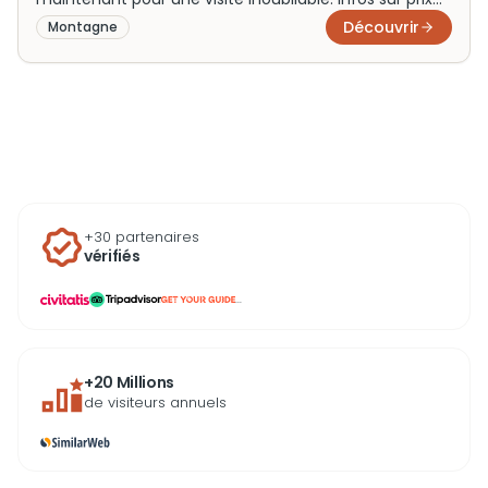
et horaires pour bien préparer votre aventure.
Découvrir
Montagne
+30 partenaires
vérifiés
...
+20 Millions
de visiteurs annuels