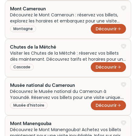
Mont Cameroun
Découvrez le Mont Cameroun : réservez vos billets,
explorez les horaires et embarquez pour une visite
inoubliable dès aujourd'hui !
Découvrir
Montagne
Chutes de la Métché
Visiter les Chutes de la Métché : réservez vos billets
dès maintenant. Découvrez tarifs et horaires pour une
visite inoubliable au Cameroun.
Découvrir
Cascade
Musée national du Cameroun
Découvrez le Musée national du Cameroun à
Yaoundé. Réservez vos billets pour une visite unique.
Tarifs, horaires et infos sont ici!
Découvrir
Musée d'histoire
Mont Manengouba
Découvrez le Mont Manengouba! Achetez vos billets
maintenant pour une visite inoubliable. Infos sur prix