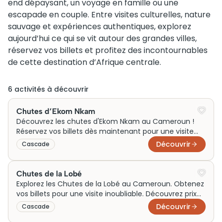
end dépaysant, un voyage en famille ou une
escapade en couple. Entre visites culturelles, nature
sauvage et expériences authentiques, explorez
aujourd’hui ce qui se vit autour des grandes villes,
réservez vos billets et profitez des incontournables
de cette destination d’Afrique centrale.
6
activité
s
à découvrir
Chutes d’Ekom Nkam
Découvrez les chutes d'Ekom Nkam au Cameroun !
Réservez vos billets dès maintenant pour une visite
inoubliable. Infos sur prix et horaires ici.
Découvrir
Cascade
Chutes de la Lobé
Explorez les Chutes de la Lobé au Cameroun. Obtenez
vos billets pour une visite inoubliable. Découvrez prix
et horaires pour organiser votre visite.
Découvrir
Cascade